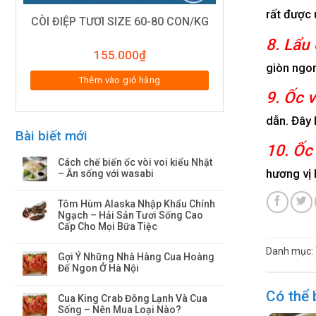
rất được 
CÒI ĐIỆP TƯƠI SIZE 60-80 CON/KG
8. Lẩu 
155.000
₫
giòn ngon
Thêm vào giỏ hàng
9. Ốc 
dẫn. Đây 
Bài biết mới
10. Ốc
Cách chế biến ốc vòi voi kiểu Nhật
hương vị 
– Ăn sống với wasabi
Tôm Hùm Alaska Nhập Khẩu Chính
Ngạch – Hải Sản Tươi Sống Cao
Cấp Cho Mọi Bữa Tiệc
Danh mục:
Gợi Ý Những Nhà Hàng Cua Hoàng
Đế Ngon Ở Hà Nội
Có thể 
Cua King Crab Đông Lạnh Và Cua
Sống – Nên Mua Loại Nào?