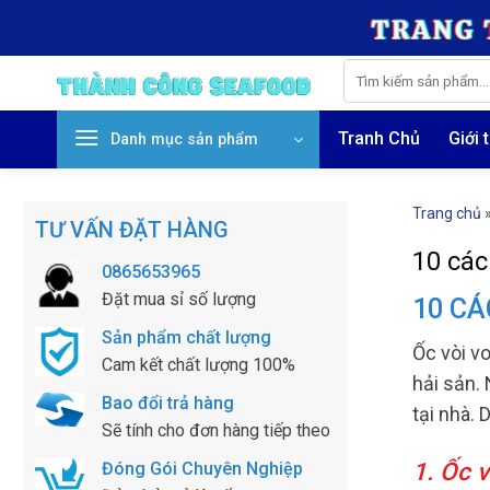
Skip
to
content
Tìm
kiếm:
Tranh Chủ
Giới 
Danh mục sản phẩm
Trang chủ
TƯ VẤN ĐẶT HÀNG
10 các
0865653965
Đặt mua sỉ số lượng
10 CÁ
Sản phẩm chất lượng
Ốc vòi vo
Cam kết chất lượng 100%
hải sản.
Bao đổi trả hàng
tại nhà. 
Sẽ tính cho đơn hàng tiếp theo
1. Ốc v
Đóng Gói Chuyên Nghiệp