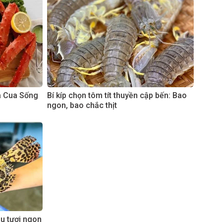
à Cua Sống
Bí kíp chọn tôm tít thuyền cập bến: Bao
ngon, bao chắc thịt
âu tươi ngon