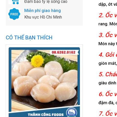
Đảm bảo tỷ lệ sống cao
dập, ớt v
Miễn phí giao hàng
2. Ốc 
Khu vực Hồ Chi Minh
rang. Món
3. Ốc v
CÓ THỂ BẠN THÍCH
Món này t
4. Gỏi 
giòn mát,
5. Cháo
giàu dinh
6. Ốc v
đậm đà, 
7. Ốc 