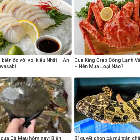
biến ốc vòi voi kiểu Nhật – Ăn
Cua King Crab Đông Lạnh V
 wasabi
– Nên Mua Loại Nào?
 cua Cà Mau hôm nay: Biến
Bí quyết chọn cá mú trân ch