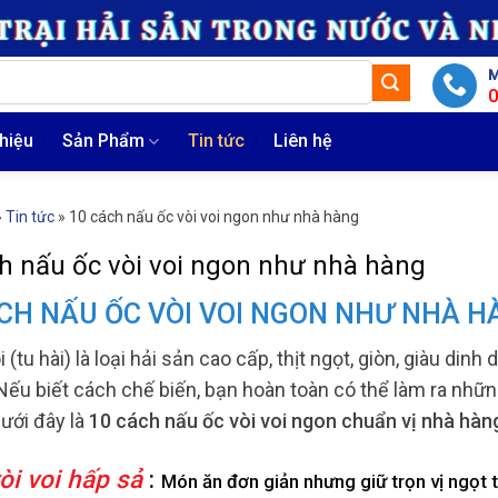
M
thiệu
Sản Phẩm
Tin tức
Liên hệ
»
Tin tức
»
10 cách nấu ốc vòi voi ngon như nhà hàng
h nấu ốc vòi voi ngon như nhà hàng
CH NẤU ỐC VÒI VOI NGON NHƯ NHÀ H
i (tu hài) là loại hải sản cao cấp, thịt ngọt, giòn, giàu d
 Nếu biết cách chế biến, bạn hoàn toàn có thể làm ra nh
Dưới đây là
10 cách nấu ốc vòi voi ngon chuẩn vị nhà hàn
òi voi hấp sả
:
Món ăn đơn giản nhưng giữ trọn vị ngọt