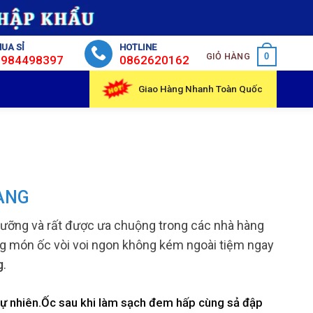
UA SỈ
HOTLINE
GIỎ HÀNG
0
0984498397
0862620162
Giao Hàng Nhanh Toàn Quốc
ÀNG
inh dưỡng và rất được ưa chuộng trong các nhà hàng
ững món ốc vòi voi ngon không kém ngoài tiệm ngay
g
.
 tự nhiên.Ốc sau khi làm sạch đem hấp cùng sả đập