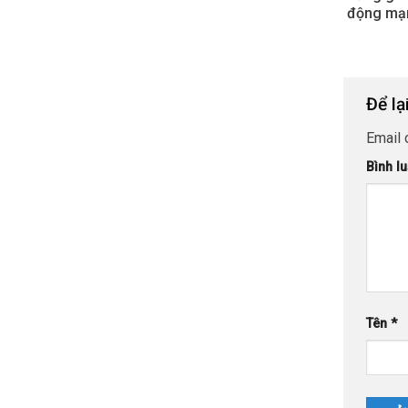
động mạ
Để lạ
Email 
Bình l
Tên
*