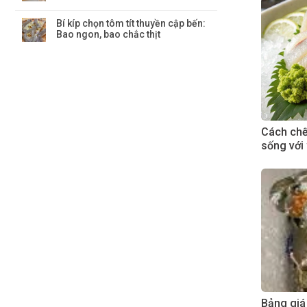
Bí kíp chọn tôm tít thuyền cập bến:
Bao ngon, bao chắc thịt
Cách chế 
sống với
Bảng giá