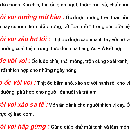
à lá chanh. Khi chín, thịt ốc giòn ngọt, thơm mùi sả, chấm m
vòi voi nướng mỡ hàn :
Ốc được nướng trên than hồn
 này có mùi thơm đặc trưng, rất “bắt mồi” trong các bữa tiệ
òi voi xào bơ tỏi :
Thịt ốc được xào nhanh tay với bơ v
hường xuất hiện trong thực đơn nhà hàng Âu – Á kết hợp.
ốc vòi voi :
Ốc luộc chín, thái mỏng, trộn cùng xoài xanh
 rất thích hợp cho những ngày nóng.
 ốc vòi voi :
Thịt ốc băm nhỏ, xào sơ với hành rồi cho v
 dưỡng, phù hợp cho người lớn tuổi và trẻ em.
òi voi xào sa tế :
Món ăn dành cho người thích vị cay. Ố
cực kỳ hao cơm.
vòi voi hấp gừng :
Gừng giúp khử mùi tanh và làm món 