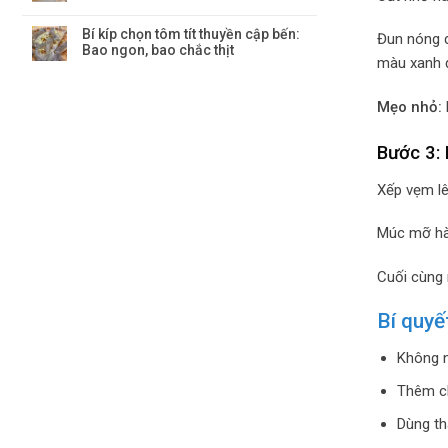
Bí kíp chọn tôm tít thuyền cập bến:
Đun nóng d
Bao ngon, bao chắc thịt
màu xanh 
Mẹo nhỏ:
Bước 3:
Xếp vẹm lê
Múc mỡ hàn
Cuối cùng 
Bí quy
Không n
Thêm ch
Dùng th