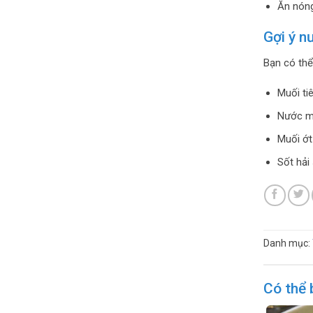
Ăn nóng
Gợi ý 
Bạn có thể
Muối ti
Nước m
Muối ớt
Sốt hải
Danh mục:
Có thể 