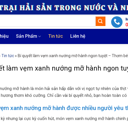
M
thiệu
Sản Phẩm
Tin tức
Liên hệ
»
Tin tức
»
Bí quyết làm vẹm xanh nướng mỡ hành ngon tuyệt – Thơm bé
yết làm vẹm xanh nướng mỡ hành ngon tu
ướng mỡ hành là món hải sản hấp dẫn với vị ngọt tự nhiên của th
à hương thơm khó cưỡng. Chỉ cần vài bí quyết nhỏ, bạn hoàn toàn có
vẹm xanh nướng mỡ hành được nhiều người yêu t
kỳ nhưng lại cực kỳ cuốn hút, món vẹm xanh nướng mỡ hành chinh 