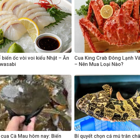
biến ốc vòi voi kiểu Nhật – Ăn
Cua King Crab Đông Lạnh V
 wasabi
– Nên Mua Loại Nào?
 cua Cà Mau hôm nay: Biến
Bí quyết chọn cá mú trân ch