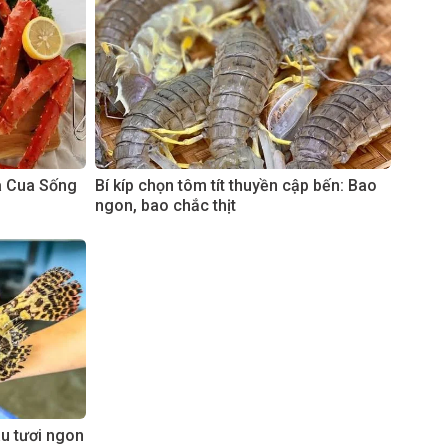
à Cua Sống
Bí kíp chọn tôm tít thuyền cập bến: Bao
ngon, bao chắc thịt
âu tươi ngon