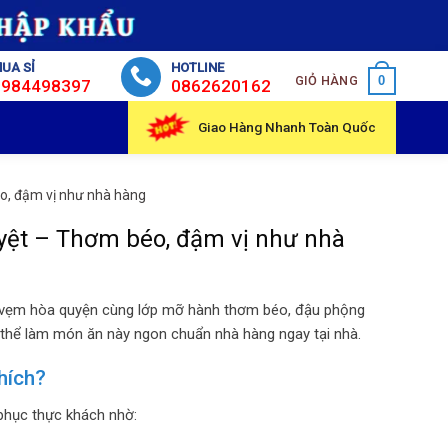
UA SỈ
HOTLINE
GIỎ HÀNG
0
0984498397
0862620162
Giao Hàng Nhanh Toàn Quốc
o, đậm vị như nhà hàng
yệt – Thơm béo, đậm vị như nhà
ịt vẹm hòa quyện cùng lớp mỡ hành thơm béo, đậu phộng
 thể làm món ăn này ngon chuẩn nhà hàng ngay tại nhà.
hích?
phục thực khách nhờ: