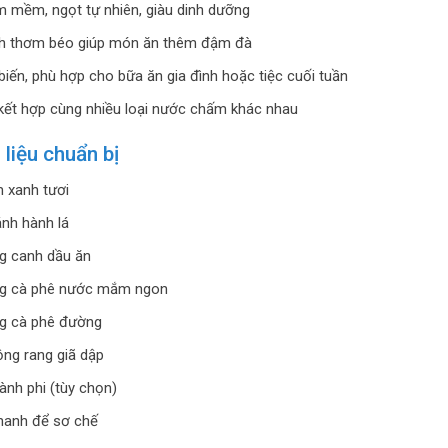
m mềm, ngọt tự nhiên, giàu dinh dưỡng
h thơm béo giúp món ăn thêm đậm đà
biến, phù hợp cho bữa ăn gia đình hoặc tiệc cuối tuần
kết hợp cùng nhiều loại nước chấm khác nhau
liệu chuẩn bị
 xanh tươi
nh hành lá
g canh dầu ăn
g cà phê nước mắm ngon
g cà phê đường
ng rang giã dập
hành phi (tùy chọn)
hanh để sơ chế