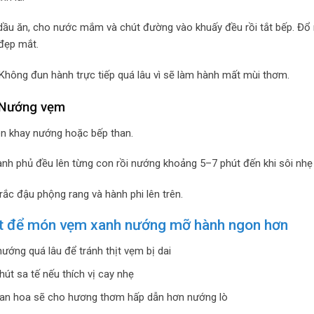
ầu ăn, cho nước mắm và chút đường vào khuấy đều rồi tắt bếp. Đổ n
đẹp mắt.
Không đun hành trực tiếp quá lâu vì sẽ làm hành mất mùi thơm.
 Nướng vẹm
n khay nướng hoặc bếp than.
h phủ đều lên từng con rồi nướng khoảng 5–7 phút đến khi sôi nhẹ
rắc đậu phộng rang và hành phi lên trên.
ết để món vẹm xanh nướng mỡ hành ngon hơn
ướng quá lâu để tránh thịt vẹm bị dai
út sa tế nếu thích vị cay nhẹ
an hoa sẽ cho hương thơm hấp dẫn hơn nướng lò