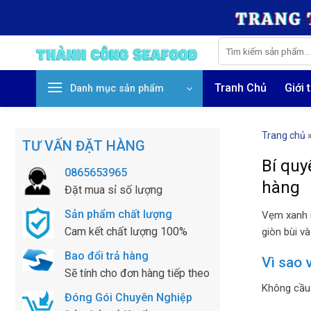
Skip
to
content
Tìm
kiếm:
Tranh Chủ
Giới 
Danh mục sản phẩm
Trang chủ
TƯ VẤN ĐẶT HÀNG
Bí qu
0865653965
hàng
Đặt mua sỉ số lượng
Sản phẩm chất lượng
Vẹm xanh n
Cam kết chất lượng 100%
giòn bùi v
Bao đổi trả hàng
Vì sao 
Sẽ tính cho đơn hàng tiếp theo
Không cầu 
Đóng Gói Chuyên Nghiệp