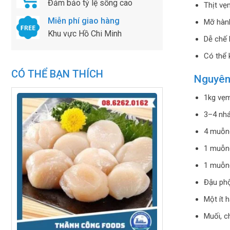
Đảm bảo tỷ lệ sống cao
Thịt vẹ
Miễn phí giao hàng
Mỡ hàn
Khu vực Hồ Chi Minh
Dễ chế 
Có thể 
CÓ THỂ BẠN THÍCH
Nguyên 
1kg vẹm
3–4 nhá
4 muỗn
1 muỗn
1 muỗn
Đậu phộ
Một ít 
Muối, c