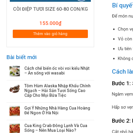
Bí quyế
CÒI ĐIỆP TƯƠI SIZE 60-80 CON/KG
Để món nướ
155.000
₫
Chọn vẹ
Thêm vào giỏ hàng
Vỏ còn 
Ưu tiên
Bài biết mới
Không c
Cách chế biến ốc vòi voi kiểu Nhật
Cách l
– Ăn sống với wasabi
Bước 1:
Tôm Hùm Alaska Nhập Khẩu Chính
Ngạch – Hải Sản Tươi Sống Cao
Ngâm vẹm v
Cấp Cho Mọi Bữa Tiệc
Hấp sơ vẹm
Gợi Ý Những Nhà Hàng Cua Hoàng
Đế Ngon Ở Hà Nội
Bước 2:
Cua King Crab Đông Lạnh Và Cua
Sống – Nên Mua Loại Nào?
Cắt nhỏ hà