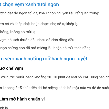
t chọn vẹm xanh tươi ngon
ng đạt độ ngon tối đa, khâu chọn nguyên liệu rất quan trọng:
m có vỏ khép chặt hoặc chạm nhẹ sẽ tự khép lại
bóng, không có mùi lạ
 vẹm có kích thước đều nhau để chín đồng đều
họn những con đã mở miệng lâu hoặc có mùi tanh nồng
àm vẹm xanh nướng mỡ hành ngon tuyệt
 Sơ chế vẹm
ới nước muối loãng khoảng 20–30 phút để loại bỏ cát. Dùng bàn chải
 khoảng 3–5 phút đến khi hé miệng, tách bỏ một nửa vỏ để dễ nướ
 Làm mỡ hành chuẩn vị
nh lá.