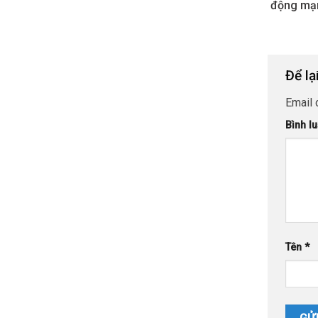
động mạ
Để lạ
Email 
Bình l
Tên
*