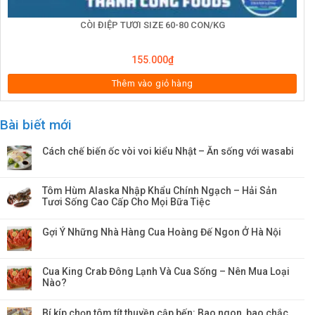
CÒI ĐIỆP TƯƠI SIZE 60-80 CON/KG
155.000
₫
Thêm vào giỏ hàng
Bài biết mới
Cách chế biến ốc vòi voi kiểu Nhật – Ăn sống với wasabi
Tôm Hùm Alaska Nhập Khẩu Chính Ngạch – Hải Sản
Tươi Sống Cao Cấp Cho Mọi Bữa Tiệc
Gợi Ý Những Nhà Hàng Cua Hoàng Đế Ngon Ở Hà Nội
Cua King Crab Đông Lạnh Và Cua Sống – Nên Mua Loại
Nào?
Bí kíp chọn tôm tít thuyền cập bến: Bao ngon, bao chắc