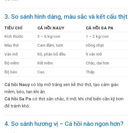
3. So sánh hình dáng, màu sắc và kết cấu thịt
TIÊU CHÍ
CÁ HỒI NAUY
CÁ HỒI SA PA
Kích thước
3 – 6 kg/con
1 – 2 kg/con
Màu thịt
Cam đậm, tươi
Hồng nhạt
Vân mỡ
Rõ, phân bố đều
Ít vân mỡ
Độ mềm
Rất mềm
Chắc, dai hơn
Độ béo
Cao
Thấp
Cá hồi Nauy
có lớp mỡ trắng xen kẽ thớ thịt, tạo cảm giác
mềm, béo, tan khi ăn.
Cá hồi Sa Pa
có thịt săn chắc, ít mỡ, khi chế biến cần kỹ hơn
để tránh khô.
4. So sánh hương vị – Cá hồi nào ngon hơn?