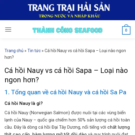
Skip
to
content
0
Trang chủ
»
Tin tức
»
Cá hồi Nauy vs cá hồi Sapa – Loại nào ngon
hơn?
Cá hồi Nauy vs cá hồi Sapa – Loại nào
ngon hơn?
1. Tổng quan về cá hồi Nauy và cá hồi Sa Pa
Cá hồi Nauy là gì?
Cá hồi Nauy (Norwegian Salmon) được nuôi tại các vùng biển
lạnh của Nauy – quốc gia chiếm hơn 50% sản lượng cá hồi toàn
cầu. Đây là dòng cá hồi Đại Tây Dương, nổi tiếng với
chất lượng
thịt cao cấp, hàm lượng mỡ tốt dồi dào
và quy trình nuôi đạt