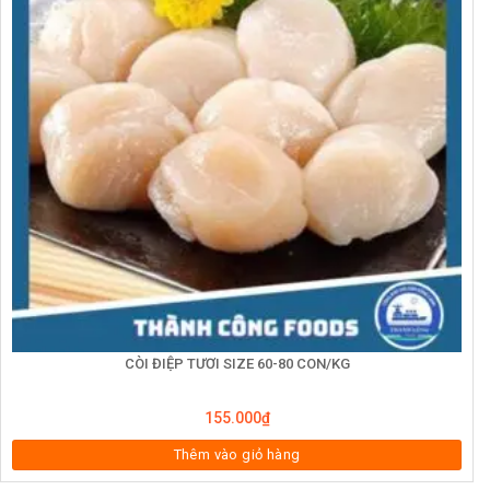
CÒI ĐIỆP TƯƠI SIZE 60-80 CON/KG
155.000
₫
Thêm vào giỏ hàng