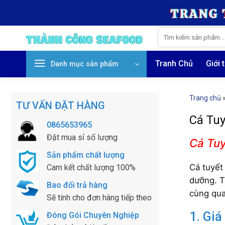
Skip
to
content
Tìm
kiếm:
Tranh Chủ
Giới 
Danh mục sản phẩm
Trang chủ
TƯ VẤN ĐẶT HÀNG
Cá Tuy
0865653965
Đặt mua sỉ số lượng
Cá Tuy
Sản phẩm chất lượng
Cá tuyết 
Cam kết chất lượng 100%
dưỡng. T
Bao đổi trả hàng
cùng qua
Sẽ tính cho đơn hàng tiếp theo
1. Giá
Đóng Gói Chuyên Nghiệp