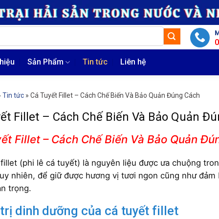
M
thiệu
Sản Phẩm
Tin tức
Liên hệ
»
Tin tức
»
Cá Tuyết Fillet – Cách Chế Biến Và Bảo Quản Đúng Cách
ết Fillet – Cách Chế Biến Và Bảo Quản Đ
ết Fillet – Cách Chế Biến Và Bảo Quản Đ
fillet (phi lê
cá tuyết
) là nguyên liệu được ưa chuộng tron
uy nhiên, để giữ được hương vị tươi ngon cũng như đảm 
n trọng.
 trị dinh dưỡng của cá tuyết fillet