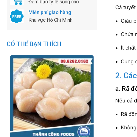
Đảm bảo tỷ lệ sống cao
Cá tuyết
Miễn phí giao hàng
Khu vực Hồ Chi Minh
Giàu p
Chứa n
CÓ THỂ BẠN THÍCH
Ít chấ
Cung c
2. Các
a. Rã đ
Nếu cá đ
Rã đôn
Không 