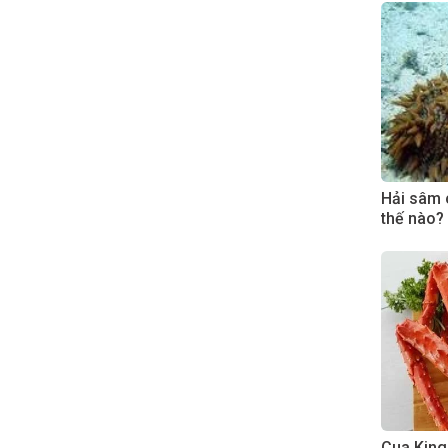
Hải sâm 
thế nào?
Cua King