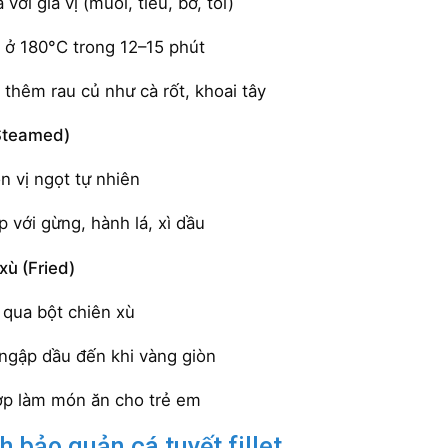
với gia vị (muối, tiêu, bơ, tỏi)
ở 180°C trong 12–15 phút
 thêm rau củ như cà rốt, khoai tây
Steamed)
ọn vị ngọt tự nhiên
p với gừng, hành lá, xì dầu
xù (Fried)
 qua bột chiên xù
ngập dầu đến khi vàng giòn
p làm món ăn cho trẻ em
h bảo quản cá tuyết fillet