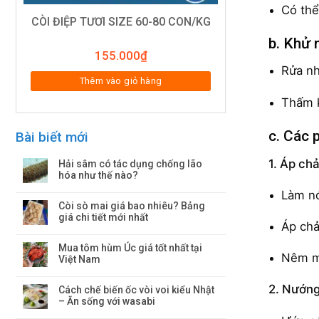
Có thể
CÒI ĐIỆP TƯƠI SIZE 60-80 CON/KG
b. Khử 
155.000
₫
Rửa nh
Thêm vào giỏ hàng
Thấm k
c. Các 
Bài biết mới
1. Áp ch
Hải sâm có tác dụng chống lão
hóa như thế nào?
Làm nó
Còi sò mai giá bao nhiêu? Bảng
giá chi tiết mới nhất
Áp chả
Mua tôm hùm Úc giá tốt nhất tại
Nêm mu
Việt Nam
2. Nướng
Cách chế biến ốc vòi voi kiểu Nhật
– Ăn sống với wasabi