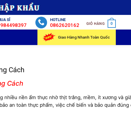
UA SỈ
HOTLINE
GIỎ HÀNG
0
0984498397
0862620162
Giao Hàng Nhanh Toàn Quốc
úng Cách
úng Cách
g nhiều nền ẩm thực nhờ thịt trắng, mềm, ít xương và gi
bảo an toàn thực phẩm, việc chế biến và bảo quản đúng 