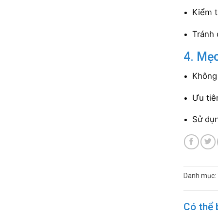
Kiểm t
Tránh 
4. Mẹo
Không 
Ưu tiê
Sử dụn
Danh mục:
Có thể 