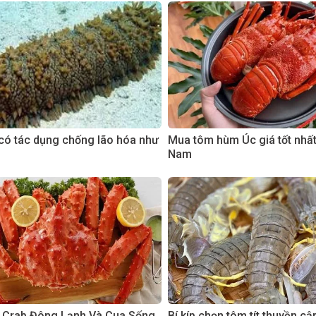
có tác dụng chống lão hóa như
Mua tôm hùm Úc giá tốt nhất 
Nam
 Crab Đông Lạnh Và Cua Sống
Bí kíp chọn tôm tít thuyền cậ