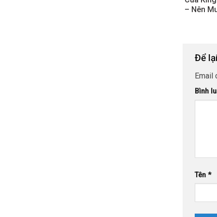
– Nên Mu
Để lạ
Email 
Bình l
Tên
*