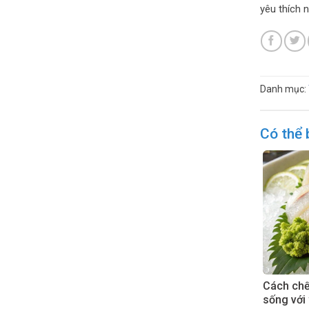
yêu thích 
Danh mục:
Có thể 
Cách chế 
sống với