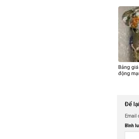
Bảng giá
động mạ
Để lạ
Email 
Bình l