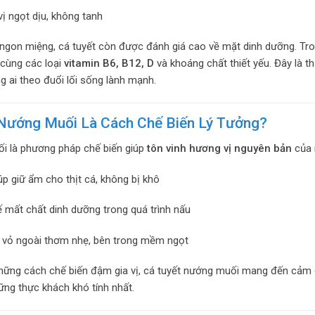
ị ngọt dịu, không tanh
ngon miệng, cá tuyết còn được đánh giá cao về mặt dinh dưỡng. Tr
 cùng các loại
vitamin B6, B12, D
và khoáng chất thiết yếu. Đây là t
g ai theo đuổi lối sống lành mạnh.
 Nướng Muối Là Cách Chế Biến Lý Tưởng?
i là phương pháp chế biến giúp
tôn vinh hương vị nguyên bản
của 
úp giữ ẩm cho thịt cá, không bị khô
 mất chất dinh dưỡng trong quá trình nấu
 vỏ ngoài thơm nhẹ, bên trong mềm ngọt
hững cách chế biến đậm gia vị, cá tuyết nướng muối mang đến cảm
ững thực khách khó tính nhất.