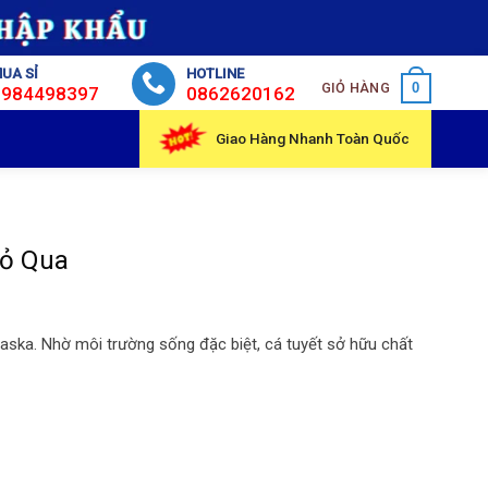
UA SỈ
HOTLINE
GIỎ HÀNG
0
0984498397
0862620162
Giao Hàng Nhanh Toàn Quốc
Bỏ Qua
Alaska. Nhờ môi trường sống đặc biệt, cá tuyết sở hữu chất