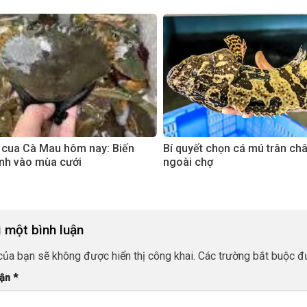
 cua Cà Mau hôm nay: Biến
Bí quyết chọn cá mú trân ch
nh vào mùa cưới
ngoài chợ
i một bình luận
của bạn sẽ không được hiển thị công khai.
Các trường bắt buộc 
uận
*