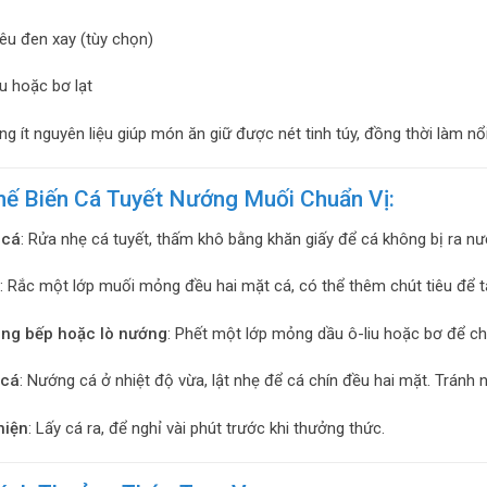
iêu đen xay (tùy chọn)
iu hoặc bơ lạt
ng ít nguyên liệu giúp món ăn giữ được nét tinh túy, đồng thời làm nổi
ế Biến Cá Tuyết Nướng Muối Chuẩn Vị:
 cá
: Rửa nhẹ cá tuyết, thấm khô bằng khăn giấy để cá không bị ra nư
: Rắc một lớp muối mỏng đều hai mặt cá, có thể thêm chút tiêu để t
ng bếp hoặc lò nướng
: Phết một lớp mỏng dầu ô-liu hoặc bơ để ch
 cá
: Nướng cá ở nhiệt độ vừa, lật nhẹ để cá chín đều hai mặt. Tránh n
hiện
: Lấy cá ra, để nghỉ vài phút trước khi thưởng thức.