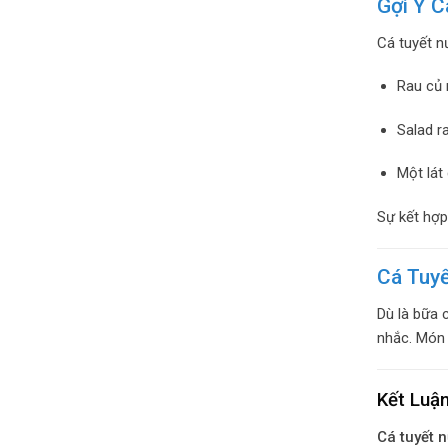
Gợi Ý 
Cá tuyết n
Rau củ 
Salad r
Một lát
Sự kết hợp
Cá Tuy
Dù là bữa 
nhắc. Món 
Kết Luận
Cá tuyết 