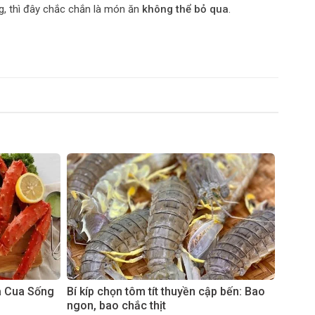
ng, thì đây chắc chắn là món ăn
không thể bỏ qua
.
à Cua Sống
Bí kíp chọn tôm tít thuyền cập bến: Bao
ngon, bao chắc thịt