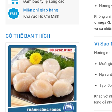
Đảm bảo tỷ lệ sống cao
Hương v
Miễn phí giao hàng
Khu vực Hồ Chi Minh
Không chỉ 
omega-3
,
và cả nhữn
CÓ THỂ BẠN THÍCH
Vì Sao
Nướng muố
Muối gi
Hạn chế
Tạo lớp
Khác với n
lòng cả nh