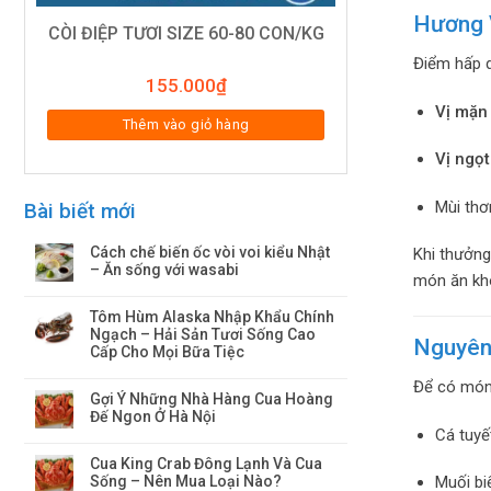
Hương 
CÒI ĐIỆP TƯƠI SIZE 60-80 CON/KG
Điểm hấp 
155.000
₫
Vị mặn
Thêm vào giỏ hàng
Vị ngọt
Mùi thơ
Bài biết mới
Cách chế biến ốc vòi voi kiểu Nhật
Khi thưởng
– Ăn sống với wasabi
món ăn khô
Tôm Hùm Alaska Nhập Khẩu Chính
Ngạch – Hải Sản Tươi Sống Cao
Nguyên
Cấp Cho Mọi Bữa Tiệc
Để có món 
Gợi Ý Những Nhà Hàng Cua Hoàng
Đế Ngon Ở Hà Nội
Cá tuyế
Cua King Crab Đông Lạnh Và Cua
Sống – Nên Mua Loại Nào?
Muối bi