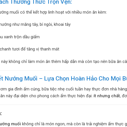
Cách Thưởng Thức Trọn Vẹn:
ướng muối có thể kết hợp linh hoạt với nhiều món ăn kèm:
nướng như măng tây, bí ngòi, khoai tây
au xanh trộn dầu giấm
 chanh tươi để tăng vị thanh mát
 này không chỉ làm món ăn thêm hấp dẫn mà còn tạo nên bữa ăn câ
ết Nướng Muối – Lựa Chọn Hoàn Hảo Cho Mọi B
cơm gia đình ấm cúng, bữa tiệc nhẹ cuối tuần hay thực đơn nhà hàn
ăn này đại diện cho phong cách ẩm thực hiện đại:
ít nhưng chất
, đơ
:
nướng muối
không chỉ là món ngon, mà còn là trải nghiệm ẩm thực g