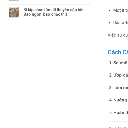
Bí kíp chọn tôm tít thuyền cập bến:
Một ít t
Bao ngon, bao chắc thịt
Dầu ô-l
Việc sử dụ
Cách Ch
Sơ chế
Ướp cá
Làm nó
Nướng
Hoàn t