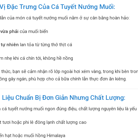
Vị Đặc Trưng Của Cá Tuyết Nướng Muối:
dẫn của món cá tuyết nướng muối nằm ở sự cân bằng hoàn hảo:
 vừa phải
của muối biển
 tự nhiên
lan tỏa từ từng thớ thịt cá
m nhẹ khi cá chín tới, không hề nồng
 thức, bạn sẽ cảm nhận rõ lớp ngoài hơi xém vàng, trong khi bên tr
ng gây ngán, phù hợp cho cả bữa chính lẫn thực đơn ăn kiêng.
 Liệu Chuẩn Bị Đơn Giản Nhưng Chất Lượng:
cá tuyết nướng muối ngon đúng điệu, chất lượng nguyên liệu là yếu 
t tươi hoặc phi lê đông lạnh chất lượng cao
ển hạt hoặc muối hồng Himalaya