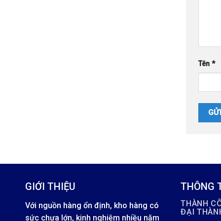
Tên
*
GIỚI THIỆU
THÔNG T
THÀNH C
Với nguồn hàng ổn định, kho hàng có
ĐẠI THÀ
sức chưa lớn, kinh nghiệm nhiều năm