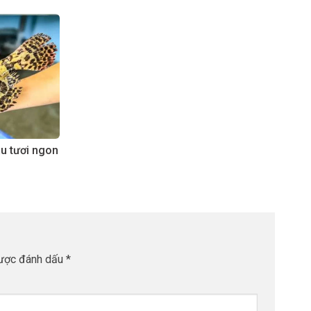
âu tươi ngon
được đánh dấu
*