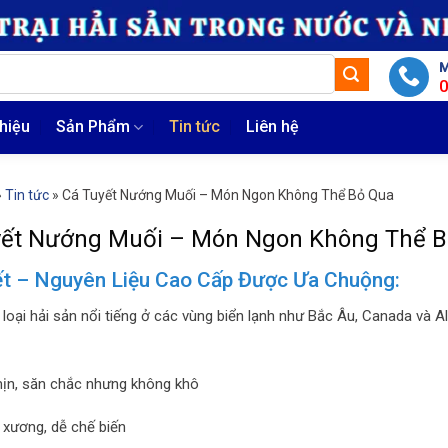
M
thiệu
Sản Phẩm
Tin tức
Liên hệ
»
Tin tức
»
Cá Tuyết Nướng Muối – Món Ngon Không Thể Bỏ Qua
yết Nướng Muối – Món Ngon Không Thể 
ết – Nguyên Liệu Cao Cấp Được Ưa Chuộng:
à loại hải sản nổi tiếng ở các vùng biển lạnh như Bắc Âu, Canada và 
ịn, săn chắc nhưng không khô
t xương, dễ chế biến