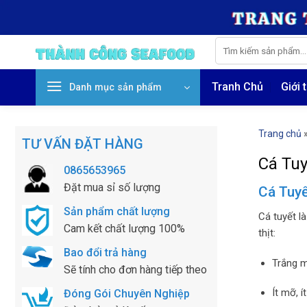
Skip
to
content
Tìm
kiếm:
Tranh Chủ
Giới 
Danh mục sản phẩm
Trang chủ
TƯ VẤN ĐẶT HÀNG
Cá Tu
0865653965
Đặt mua sỉ số lượng
Cá Tuy
Sản phẩm chất lượng
Cá tuyết l
Cam kết chất lượng 100%
thịt:
Bao đổi trả hàng
Trắng m
Sẽ tính cho đơn hàng tiếp theo
Ít mỡ, í
Đóng Gói Chuyên Nghiệp