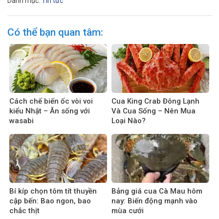
Danh mục:
Tin tức
Có thể bạn quan tâm:
Cách chế biến ốc vòi voi
Cua King Crab Đông Lạnh
kiểu Nhật – Ăn sống với
Và Cua Sống – Nên Mua
wasabi
Loại Nào?
Bí kíp chọn tôm tít thuyền
Bảng giá cua Cà Mau hôm
cập bến: Bao ngon, bao
nay: Biến động mạnh vào
chắc thịt
mùa cưới