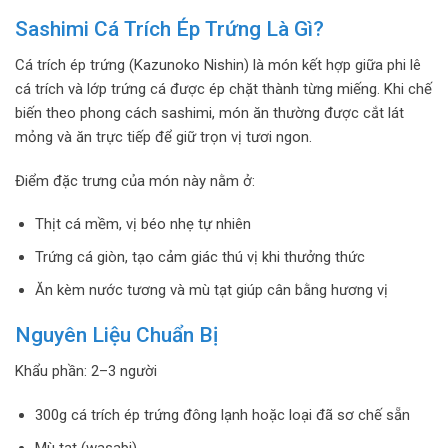
Sashimi Cá Trích Ép Trứng Là Gì?
Cá trích ép trứng (Kazunoko Nishin) là món kết hợp giữa phi lê
cá trích và lớp trứng cá được ép chặt thành từng miếng. Khi chế
biến theo phong cách sashimi, món ăn thường được cắt lát
mỏng và ăn trực tiếp để giữ trọn vị tươi ngon.
Điểm đặc trưng của món này nằm ở:
Thịt cá mềm, vị béo nhẹ tự nhiên
Trứng cá giòn, tạo cảm giác thú vị khi thưởng thức
Ăn kèm nước tương và mù tạt giúp cân bằng hương vị
Nguyên Liệu Chuẩn Bị
Khẩu phần: 2–3 người
300g cá trích ép trứng đông lạnh hoặc loại đã sơ chế sẵn
Mù tạt (wasabi)