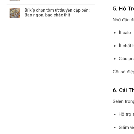
5. Hỗ T
Bí kíp chọn tôm tít thuyền cập bến:
Bao ngon, bao chắc thịt
Nhờ đặc đ
Ít calo
Ít chất
Giàu pr
Cồi sò điệ
6. Cải T
Selen tron
Hỗ trợ 
Giảm v