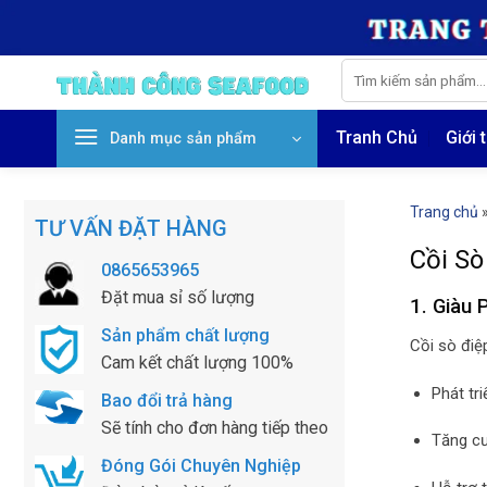
Skip
to
content
Tìm
kiếm:
Tranh Chủ
Giới 
Danh mục sản phẩm
Trang chủ
TƯ VẤN ĐẶT HÀNG
Cồi Sò
0865653965
Đặt mua sỉ số lượng
1. Giàu 
Sản phẩm chất lượng
Cồi sò điệ
Cam kết chất lượng 100%
Phát tri
Bao đổi trả hàng
Sẽ tính cho đơn hàng tiếp theo
Tăng cư
Đóng Gói Chuyên Nghiệp