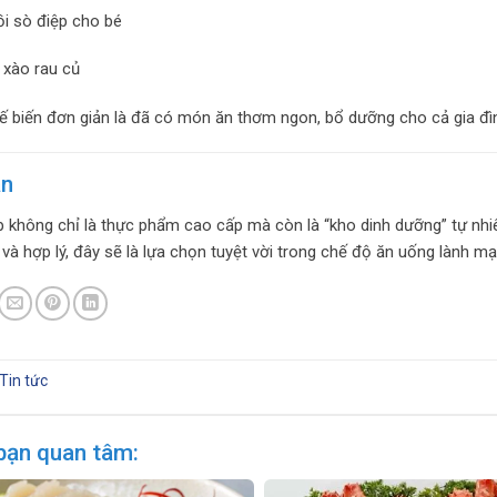
i sò điệp cho bé
 xào rau củ
ế biến đơn giản là đã có món ăn thơm ngon, bổ dưỡng cho cả gia đì
ận
p không chỉ là thực phẩm cao cấp mà còn là “kho dinh dưỡng” tự nhiê
và hợp lý, đây sẽ là lựa chọn tuyệt vời trong chế độ ăn uống lành m
Tin tức
bạn quan tâm: