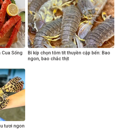
à Cua Sống
Bí kíp chọn tôm tít thuyền cập bến: Bao
ngon, bao chắc thịt
âu tươi ngon