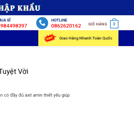
UA SỈ
HOTLINE
GIỎ HÀNG
0
0984498397
0862620162
Giao Hàng Nhanh Toàn Quốc
Tuyệt Vời
 có đầy đủ axit amin thiết yếu giúp: