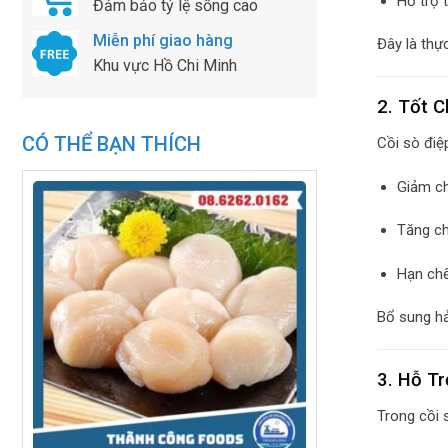
Hỗ trợ 
Đảm bảo tỷ lệ sống cao
Miễn phí giao hàng
Đây là thự
Khu vực Hồ Chi Minh
2. Tốt 
CÓ THỂ BẠN THÍCH
Cồi sò điệ
Giảm ch
Tăng ch
Hạn chế
Bổ sung hả
3. Hỗ T
Trong cồi 