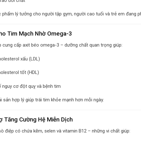
trao đổi chất
c phẩm lý tưởng cho người tập gym, người cao tuổi và trẻ em đang ph
Cho Tim Mạch Nhờ Omega-3
p cung cấp axit béo omega-3 – dưỡng chất quan trọng giúp:
olesterol xấu (LDL)
olesterol tốt (HDL)
 nguy cơ đột quỵ và bệnh tim
i sản hợp lý giúp trái tim khỏe mạnh hơn mỗi ngày.
rợ Tăng Cường Hệ Miễn Dịch
sò điệp có chứa kẽm, selen và vitamin B12 – những vi chất giúp: