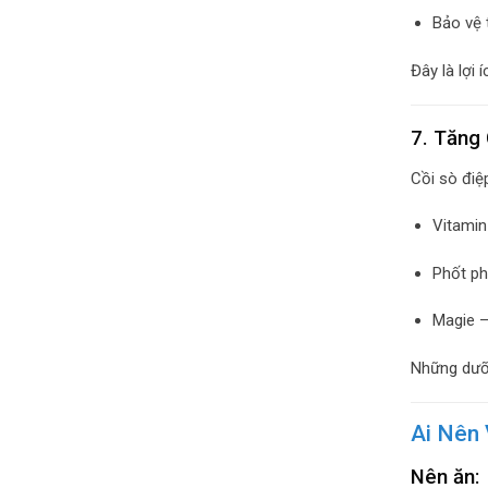
Bảo vệ 
Đây là lợi 
7. Tăng
Cồi sò điệ
Vitamin
Phốt ph
Magie –
Những dưỡn
Ai Nên 
Nên ăn: