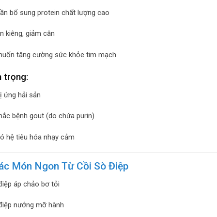
ần bổ sung protein chất lượng cao
n kiêng, giảm cân
muốn tăng cường sức khỏe tim mạch
 trọng:
ị ứng hải sản
ắc bệnh gout (do chứa purin)
ó hệ tiêu hóa nhạy cảm
Các Món Ngon Từ Cồi Sò Điệp
điệp áp chảo bơ tỏi
điệp nướng mỡ hành