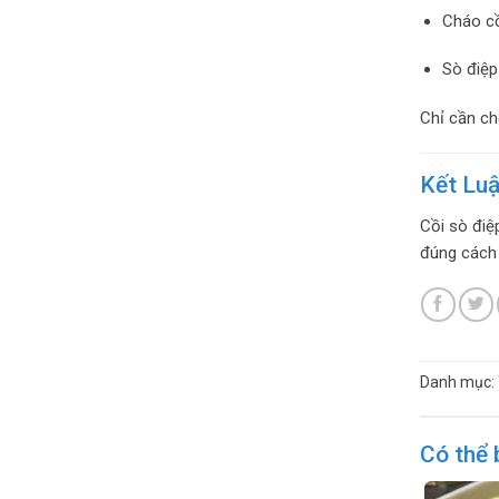
Cháo cồ
Sò điệp
Chỉ cần ch
Kết Lu
Cồi sò điệ
đúng cách 
Danh mục:
Có thể 