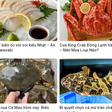
biến ốc vòi voi kiểu Nhật – Ăn
Cua King Crab Đông Lạnh V
 wasabi
– Nên Mua Loại Nào?
 cua Cà Mau hôm nay: Biến
Bí quyết chọn cá mú trân ch