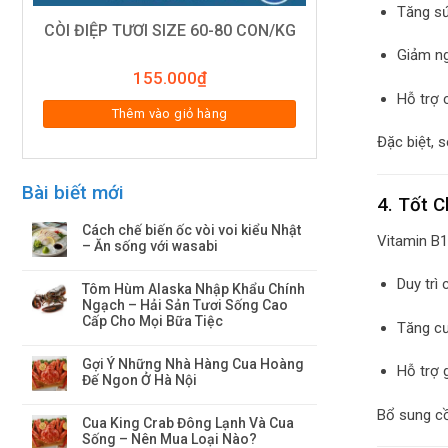
Tăng s
CÒI ĐIỆP TƯƠI SIZE 60-80 CON/KG
Giảm ng
155.000
₫
Hỗ trợ 
Thêm vào giỏ hàng
Đặc biệt, 
Bài biết mới
4. Tốt 
Cách chế biến ốc vòi voi kiểu Nhật
Vitamin B1
– Ăn sống với wasabi
Duy trì
Tôm Hùm Alaska Nhập Khẩu Chính
Ngạch – Hải Sản Tươi Sống Cao
Cấp Cho Mọi Bữa Tiệc
Tăng cư
Gợi Ý Những Nhà Hàng Cua Hoàng
Hỗ trợ 
Đế Ngon Ở Hà Nội
Bổ sung cồ
Cua King Crab Đông Lạnh Và Cua
Sống – Nên Mua Loại Nào?