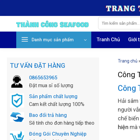
Skip
to
content
Tìm
kiếm:
Tranh Chủ
Giới 
Danh mục sản phẩm
Trang chủ
TƯ VẤN ĐẶT HÀNG
Công 
0865653965
Đặt mua sỉ số lượng
Công 
Sản phẩm chất lượng
Hải sâm 
Cam kết chất lượng 100%
người vẫ
Bao đổi trả hàng
chế biến
Sẽ tính cho đơn hàng tiếp theo
hiện
mà v
Đóng Gói Chuyên Nghiệp