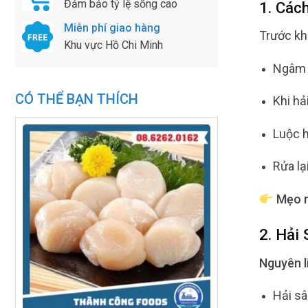
Đảm bảo tỷ lệ sống cao
1. Các
Miễn phí giao hàng
Trước kh
Khu vực Hồ Chi Minh
Ngâm h
CÓ THỂ BẠN THÍCH
Khi hả
Luộc h
Rửa lạ
Mẹo n
2. Hải
Nguyên l
Hải s