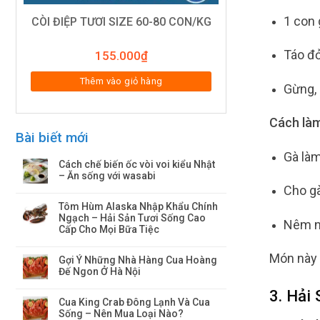
1 con 
CÒI ĐIỆP TƯƠI SIZE 60-80 CON/KG
Táo đỏ
155.000
₫
Thêm vào giỏ hàng
Gừng, 
Cách làm
Bài biết mới
Gà làm
Cách chế biến ốc vòi voi kiểu Nhật
– Ăn sống với wasabi
Cho gà
Tôm Hùm Alaska Nhập Khẩu Chính
Ngạch – Hải Sản Tươi Sống Cao
Nêm nế
Cấp Cho Mọi Bữa Tiệc
Món này 
Gợi Ý Những Nhà Hàng Cua Hoàng
Đế Ngon Ở Hà Nội
3. Hải
Cua King Crab Đông Lạnh Và Cua
Sống – Nên Mua Loại Nào?