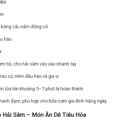
iệu:
âm
, bông cải, nấm đông cô
ầu hào
:
ơm tỏi, cho hải sâm vào xào nhanh tay
au củ, nêm dầu hào và gia vị
ên lửa lớn khoảng 5–7 phút là hoàn thành
hanh đạm, phù hợp cho bữa cơm gia đình hằng ngày.
o Hải Sâm – Món Ăn Dễ Tiêu Hóa