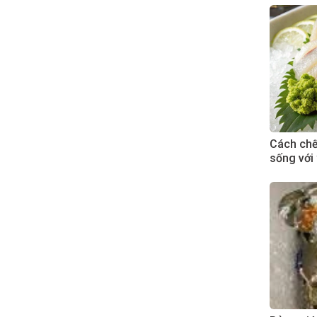
Cách chế 
sống với