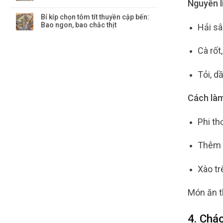
Nguyên l
Bí kíp chọn tôm tít thuyền cập bến:
Bao ngon, bao chắc thịt
Hải s
Cà rốt
Tỏi, d
Cách làm
Phi th
Thêm r
Xào tr
Món ăn t
4. Chá