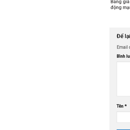
Bảng giá
động mạ
Để lạ
Email 
Bình l
Tên
*