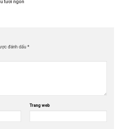
âu tươi ngon
được đánh dấu
*
Trang web