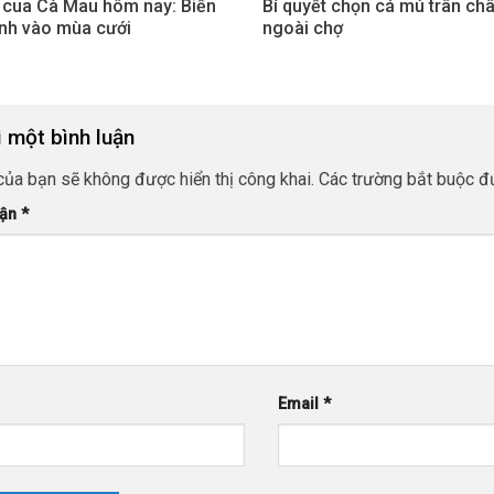
 cua Cà Mau hôm nay: Biến
Bí quyết chọn cá mú trân ch
nh vào mùa cưới
ngoài chợ
i một bình luận
của bạn sẽ không được hiển thị công khai.
Các trường bắt buộc 
uận
*
Email
*