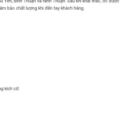
ú Yên, Bình Thuận và Ninh Thuận. Sau khi khai thác, ốc được
ảm bảo chất lượng khi đến tay khách hàng.
g kích cỡ: