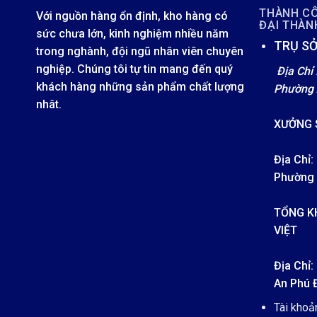
THÀNH C
Với nguồn hàng ổn định, kho hàng có
ĐẠI THÀ
sức chưa lớn, kinh nghiệm nhiều năm
TRỤ SỞ
trong nghành, đội ngũ nhân viên chuyên
nghiệp. Chúng tôi tự tin mang đến quý
Địa Chỉ 
khách hàng những sản phẩm chất lượng
Phường 
nhât.
XƯỞNG 
Địa Chỉ:
Phường 
TỔNG K
VIỆT
Địa Chỉ
An Phú 
Tài kho