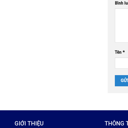
Bình l
Tên
*
GIỚI THIỆU
THÔNG T