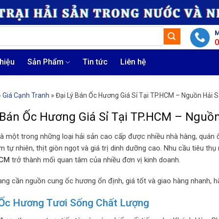
M
thiệu
Sản Phẩm
Tin tức
Liên hệ
»
Giá Cạnh Tranh
»
Đại Lý Bán Ốc Hương Giá Sỉ Tại TP.HCM – Nguồn Hải 
 Bán Ốc Hương Giá Sỉ Tại TP.HCM – Nguồn
à một trong những loại hải sản cao cấp được nhiều nhà hàng, quán ố
 tự nhiên, thịt giòn ngọt và giá trị dinh dưỡng cao. Nhu cầu tiêu thụ
HCM
trở thành mối quan tâm của nhiều đơn vị kinh doanh.
ng cần nguồn cung ốc hương ổn định, giá tốt và giao hàng nhanh, h
Ốc Hương Tươi Sống Chất Lượng