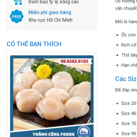
Ốc hương đ
Đảm bảo tỷ lệ sống cao
vận chuyển
Miễn phí giao hàng
Khu vực Hồ Chi Minh
Mỗi lô hàn
Ốc còn 
CÓ THỂ BẠN THÍCH
Kích cỡ
Thịt dày
Hạn chế
Các Si
Để đáp ứng
Size 20
Size 40
Size 70
Size 90