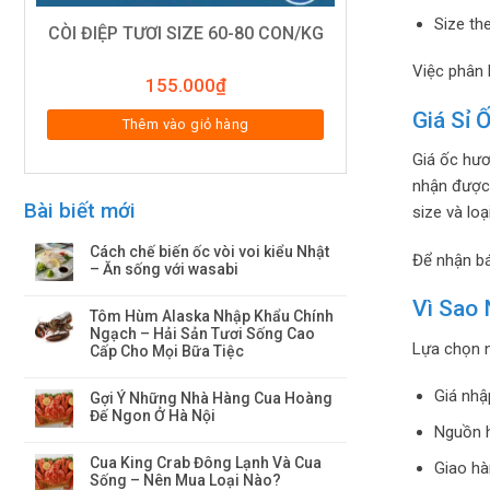
Size th
CÒI ĐIỆP TƯƠI SIZE 60-80 CON/KG
Việc phân 
155.000
₫
Giá Sỉ
Thêm vào giỏ hàng
Giá ốc hươ
nhận được 
Bài biết mới
size và loạ
Cách chế biến ốc vòi voi kiểu Nhật
Để nhận bá
– Ăn sống với wasabi
Vì Sao
Tôm Hùm Alaska Nhập Khẩu Chính
Ngạch – Hải Sản Tươi Sống Cao
Lựa chọn n
Cấp Cho Mọi Bữa Tiệc
Giá nhậ
Gợi Ý Những Nhà Hàng Cua Hoàng
Đế Ngon Ở Hà Nội
Nguồn h
Cua King Crab Đông Lạnh Và Cua
Giao hà
Sống – Nên Mua Loại Nào?