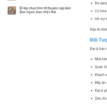
Đa dạng
Bí kíp chọn tôm tít thuyền cập bến:
Có hóa 
Bao ngon, bao chắc thịt
Hỗ trợ 
Đây là nhữ
Đối Tư
Đại lý bán
Nhà hàn
Quán ốc
Khách s
Bếp ăn 
Đại lý p
Siêu th