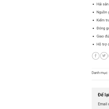
Hải sản
Nguồn g
Kiểm tr
Đóng gó
Giao đú
Hỗ trợ 
Danh mục:
Để lạ
Email 