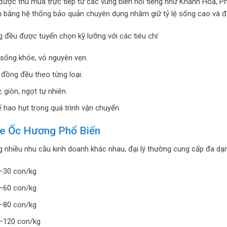
ược thu mua trực tiếp từ các vùng biển nổi tiếng như Khánh Hòa, Ph
 bằng hệ thống bảo quản chuyên dụng nhằm giữ tỷ lệ sống cao và đ
g đều được tuyển chọn kỹ lưỡng với các tiêu chí:
sống khỏe, vỏ nguyên vẹn.
 đồng đều theo từng loại.
, giòn, ngọt tự nhiên.
 hao hụt trong quá trình vận chuyển.
ze Ốc Hương Phổ Biến
 nhiều nhu cầu kinh doanh khác nhau, đại lý thường cung cấp đa dạn
–30 con/kg
–60 con/kg
–80 con/kg
–120 con/kg