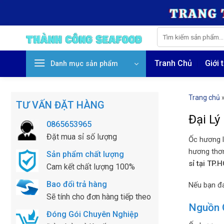
Skip
to
content
Tìm
kiếm:
Tranh Chủ
Giới 
Danh mục sản phẩm
Trang chủ
TƯ VẤN ĐẶT HÀNG
Đại Lý
0865653965
Đặt mua sỉ số lượng
Ốc hương l
hương thơm
Sản phẩm chất lượng
sỉ tại TP.
Cam kết chất lượng 100%
Bao đổi trả hàng
Nếu bạn đa
Sẽ tính cho đơn hàng tiếp theo
Nguồn 
Đóng Gói Chuyên Nghiệp