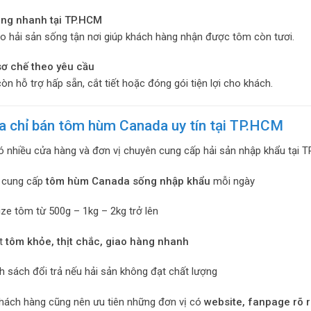
àng nhanh tại TP.HCM
ao hải sản sống tận nơi giúp khách hàng nhận được tôm còn tươi.
 sơ chế theo yêu cầu
òn hỗ trợ hấp sẵn, cắt tiết hoặc đóng gói tiện lợi cho khách.
ịa chỉ bán tôm hùm Canada uy tín tại TP.HCM
ó nhiều cửa hàng và đơn vị chuyên cung cấp hải sản nhập khẩu tại T
 cung cấp
tôm hùm Canada sống nhập khẩu
mỗi ngày
ize tôm từ 500g – 1kg – 2kg trở lên
t
tôm khỏe, thịt chắc, giao hàng nhanh
h sách đổi trả nếu hải sản không đạt chất lượng
khách hàng cũng nên ưu tiên những đơn vị có
website, fanpage rõ r