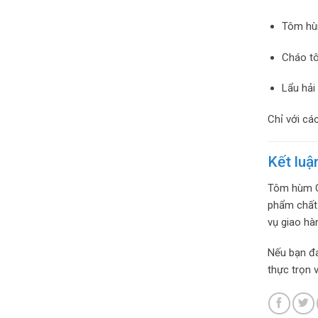
Tôm hùm
Cháo t
Lẩu hải
Chỉ với cá
Kết luậ
Tôm hùm Ca
phẩm chất
vụ giao hà
Nếu bạn đa
thực trọn 