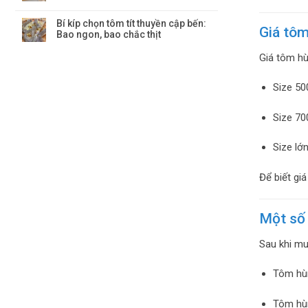
Bí kíp chọn tôm tít thuyền cập bến:
Giá tôm
Bao ngon, bao chắc thịt
Giá tôm hù
Size 50
Size 70
Size lớ
Để biết gi
Một số
Sau khi mu
Tôm hù
Tôm hù