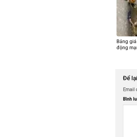
Bảng giá
động mạ
Để lạ
Email 
Bình l