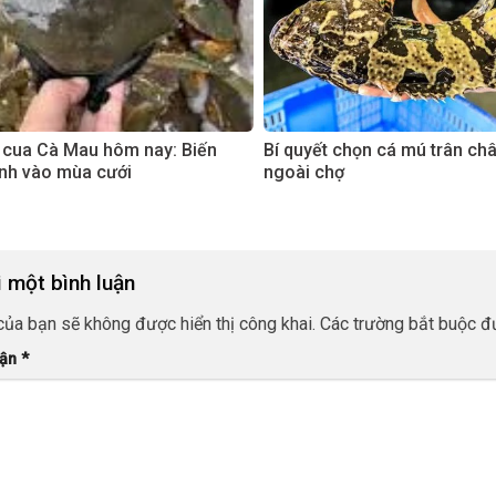
 cua Cà Mau hôm nay: Biến
Bí quyết chọn cá mú trân ch
nh vào mùa cưới
ngoài chợ
i một bình luận
của bạn sẽ không được hiển thị công khai.
Các trường bắt buộc 
uận
*