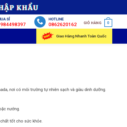
UA SỈ
HOTLINE
GIỎ HÀNG
0
0984498397
0862620162
Giao Hàng Nhanh Toàn Quốc
da, nơi có môi trường tự nhiên sạch và giàu dinh dưỡng.
hoặc nướng.
 chất tốt cho sức khỏe.