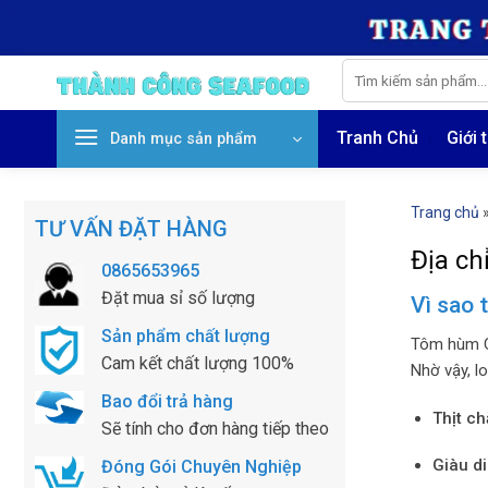
Skip
to
content
Tìm
kiếm:
Tranh Chủ
Giới 
Danh mục sản phẩm
Trang chủ
TƯ VẤN ĐẶT HÀNG
Địa ch
0865653965
Đặt mua sỉ số lượng
Vì sao
Sản phẩm chất lượng
Tôm hùm Ca
Cam kết chất lượng 100%
Nhờ vậy, l
Bao đổi trả hàng
Thịt ch
Sẽ tính cho đơn hàng tiếp theo
Giàu d
Đóng Gói Chuyên Nghiệp