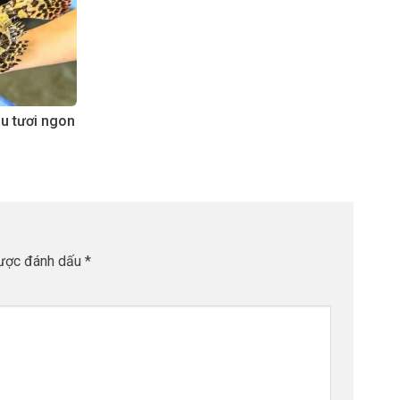
âu tươi ngon
được đánh dấu
*