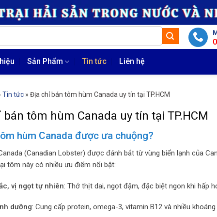
M
thiệu
Sản Phẩm
Tin tức
Liên hệ
»
Tin tức
»
Địa chỉ bán tôm hùm Canada uy tín tại TP.HCM
ỉ bán tôm hùm Canada uy tín tại TP.HCM
 tôm hùm Canada được ưa chuộng?
nada (Canadian Lobster) được đánh bắt từ vùng biển lạnh của Cana
oại tôm này có nhiều ưu điểm nổi bật:
ắc, vị ngọt tự nhiên
: Thớ thịt dai, ngọt đậm, đặc biệt ngon khi hấp 
inh dưỡng
: Cung cấp protein, omega-3, vitamin B12 và nhiều khoáng