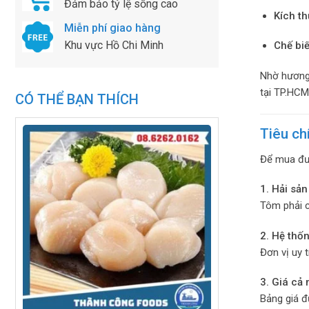
Đảm bảo tỷ lệ sống cao
Kích t
Miễn phí giao hàng
Khu vực Hồ Chi Minh
Chế bi
Nhờ hương 
tại TP.HCM
CÓ THỂ BẠN THÍCH
Tiêu ch
Để mua đượ
1. Hải sả
Tôm phải c
2. Hệ thố
Đơn vị uy 
3. Giá cả
Bảng giá đ