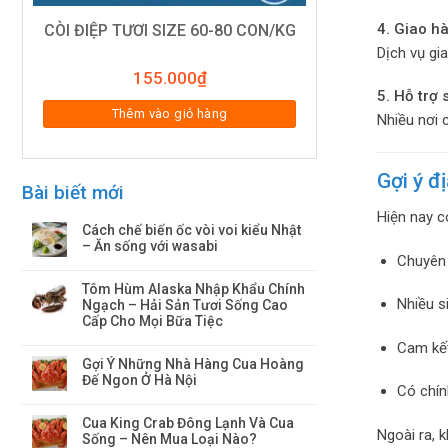
4. Giao h
CÒI ĐIỆP TƯƠI SIZE 60-80 CON/KG
Dịch vụ gi
155.000
₫
5. Hỗ trợ
Thêm vào giỏ hàng
Nhiều nơi c
Gợi ý đ
Bài biết mới
Hiện nay c
Cách chế biến ốc vòi voi kiểu Nhật
– Ăn sống với wasabi
Chuyên
Tôm Hùm Alaska Nhập Khẩu Chính
Nhiều s
Ngạch – Hải Sản Tươi Sống Cao
Cấp Cho Mọi Bữa Tiệc
Cam kế
Gợi Ý Những Nhà Hàng Cua Hoàng
Đế Ngon Ở Hà Nội
Có chín
Cua King Crab Đông Lạnh Và Cua
Ngoài ra, 
Sống – Nên Mua Loại Nào?