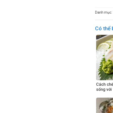
Danh mục:
Có thể 
Cách chế 
sống với