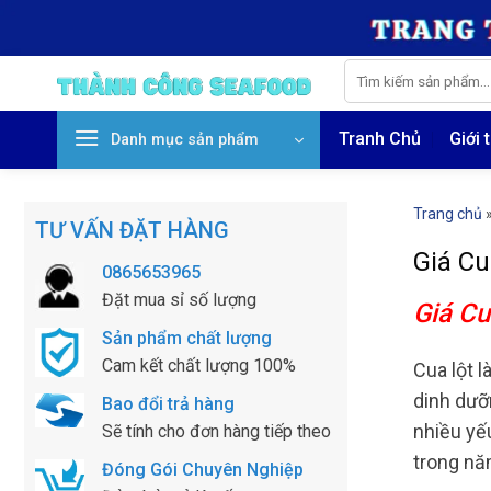
Skip
to
content
Tìm
kiếm:
Tranh Chủ
Giới 
Danh mục sản phẩm
Trang chủ
TƯ VẤN ĐẶT HÀNG
Giá Cu
0865653965
Đặt mua sỉ số lượng
Giá Cu
Sản phẩm chất lượng
Cam kết chất lượng 100%
Cua lột 
dinh dưỡ
Bao đổi trả hàng
nhiều yếu
Sẽ tính cho đơn hàng tiếp theo
trong n
Đóng Gói Chuyên Nghiệp