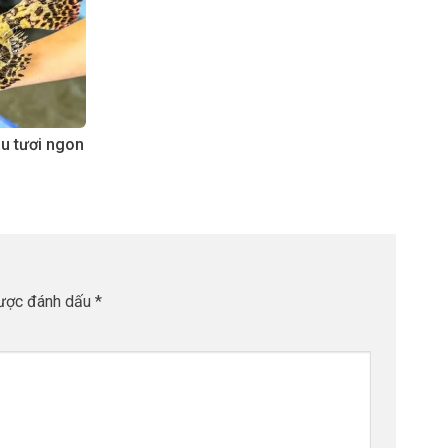
âu tươi ngon
được đánh dấu
*