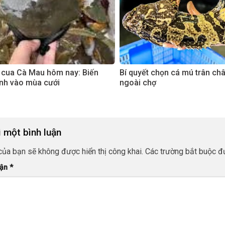
 cua Cà Mau hôm nay: Biến
Bí quyết chọn cá mú trân ch
nh vào mùa cưới
ngoài chợ
i một bình luận
của bạn sẽ không được hiển thị công khai.
Các trường bắt buộc 
uận
*