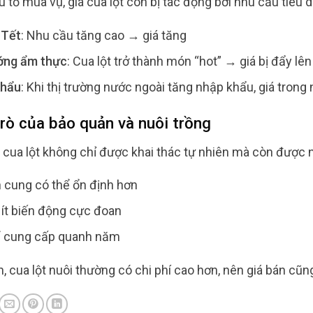
 tố mùa vụ, giá cua lột còn bị tác động bởi nhu cầu tiêu 
, Tết
: Nhu cầu tăng cao → giá tăng
ớng ẩm thực
: Cua lột trở thành món “hot” → giá bị đẩy lên
khẩu
: Khi thị trường nước ngoài tăng nhập khẩu, giá tron
trò của bảo quản và nuôi trồng
, cua lột không chỉ được khai thác tự nhiên mà còn được 
cung có thể ổn định hơn
 ít biến động cực đoan
ể cung cấp quanh năm
n, cua lột nuôi thường có chi phí cao hơn, nên giá bán cũ