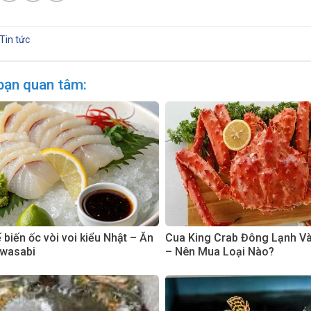
Tin tức
bạn quan tâm:
biến ốc vòi voi kiểu Nhật – Ăn
Cua King Crab Đông Lạnh V
 wasabi
– Nên Mua Loại Nào?