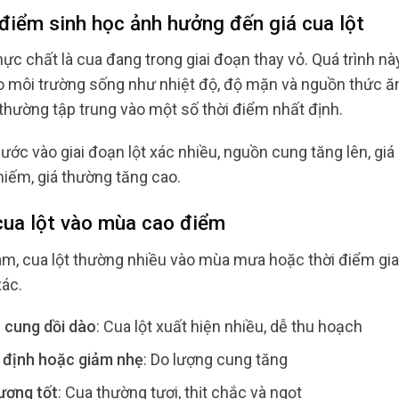
 điểm sinh học ảnh hưởng đến giá cua lột
hực chất là cua đang trong giai đoạn thay vỏ. Quá trình n
o môi trường sống như nhiệt độ, độ mặn và nguồn thức ăn.
hường tập trung vào một số thời điểm nhất định.
ước vào giai đoạn lột xác nhiều, nguồn cung tăng lên, giá
hiếm, giá thường tăng cao.
 cua lột vào mùa cao điểm
am, cua lột thường nhiều vào mùa mưa hoặc thời điểm giao
xác.
 cung dồi dào
: Cua lột xuất hiện nhiều, dễ thu hoạch
 định hoặc giảm nhẹ
: Do lượng cung tăng
ượng tốt
: Cua thường tươi, thịt chắc và ngọt