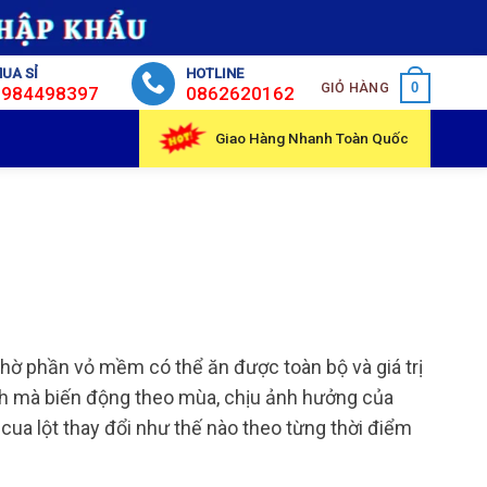
UA SỈ
HOTLINE
GIỎ HÀNG
0
0984498397
0862620162
Giao Hàng Nhanh Toàn Quốc
nhờ phần vỏ mềm có thể ăn được toàn bộ và giá trị
định mà biến động theo mùa, chịu ảnh hưởng của
 cua lột thay đổi như thế nào theo từng thời điểm