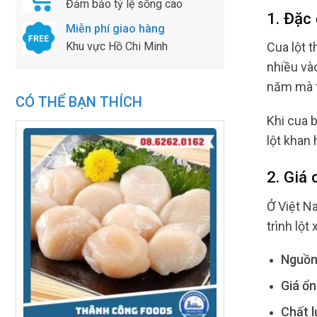
Đảm bảo tỷ lệ sống cao
1. Đặc
Miễn phí giao hàng
Khu vực Hồ Chi Minh
Cua lột t
nhiều và
năm mà t
CÓ THỂ BẠN THÍCH
Khi cua b
lột khan 
2. Giá
Ở Việt N
trình lột 
Nguồn
Giá ổn
Chất l