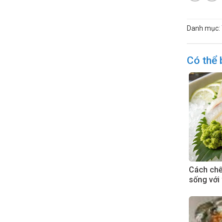
Danh mục:
Có thể 
Cách chế 
sống với