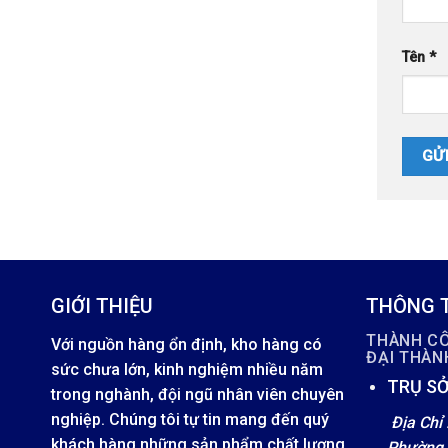
Tên
*
GIỚI THIỆU
THÔNG T
THÀNH C
Với nguồn hàng ổn định, kho hàng có
ĐẠI THÀ
sức chưa lớn, kinh nghiệm nhiều năm
TRỤ SỞ
trong nghành, đội ngũ nhân viên chuyên
nghiệp. Chúng tôi tự tin mang đến quý
Địa Chỉ 
khách hàng những sản phẩm chất lượng
Phường 