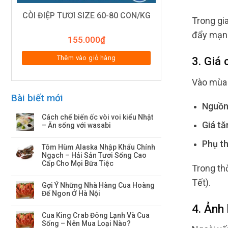
CÒI ĐIỆP TƯƠI SIZE 60-80 CON/KG
Trong gi
đẩy mạnh
155.000
₫
Thêm vào giỏ hàng
3. Giá
Vào mùa 
Bài biết mới
Nguồn
Cách chế biến ốc vòi voi kiểu Nhật
Giá tă
– Ăn sống với wasabi
Phụ t
Tôm Hùm Alaska Nhập Khẩu Chính
Ngạch – Hải Sản Tươi Sống Cao
Cấp Cho Mọi Bữa Tiệc
Trong thờ
Tết).
Gợi Ý Những Nhà Hàng Cua Hoàng
Đế Ngon Ở Hà Nội
4. Ảnh
Cua King Crab Đông Lạnh Và Cua
Sống – Nên Mua Loại Nào?