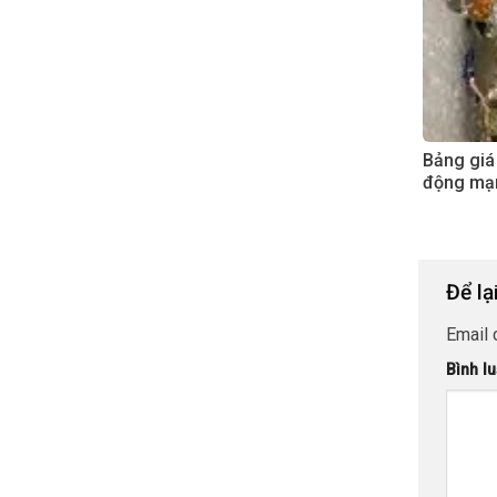
Bảng giá
động mạ
Để lạ
Email 
Bình l