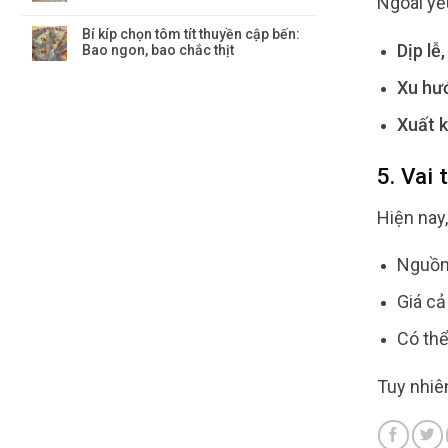
Ngoài yếu
Bí kíp chọn tôm tít thuyền cập bến:
Dịp lễ
Bao ngon, bao chắc thịt
Xu hư
Xuất 
5. Vai 
Hiện nay
Nguồn 
Giá cả
Có th
Tuy nhiê