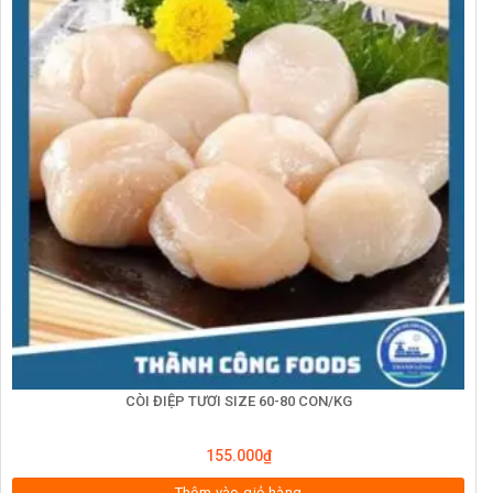
CÒI ĐIỆP TƯƠI SIZE 60-80 CON/KG
155.000
₫
Thêm vào giỏ hàng