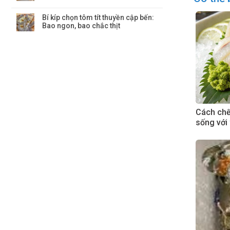
Bí kíp chọn tôm tít thuyền cập bến:
Bao ngon, bao chắc thịt
Cách chế 
sống với