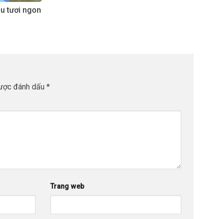
âu tươi ngon
được đánh dấu
*
Trang web