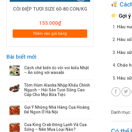
Cách
CÒI ĐIỆP TƯƠI SIZE 60-80 CON/KG
Gợi ý
155.000
₫
Hàu nư
Thêm vào giỏ hàng
Hàu số
Hàu sữ
Bài biết mới
Cháo h
Cách chế biến ốc vòi voi kiểu Nhật
– Ăn sống với wasabi
Hàu sữ
Tôm Hùm Alaska Nhập Khẩu Chính
Ngạch – Hải Sản Tươi Sống Cao
Cấp Cho Mọi Bữa Tiệc
Gợi Ý Những Nhà Hàng Cua Hoàng
Đế Ngon Ở Hà Nội
Danh mục:
Cua King Crab Đông Lạnh Và Cua
Sống – Nên Mua Loại Nào?
Có thể 