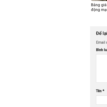
Bảng giá
động mạ
Để lạ
Email 
Bình l
Tên
*