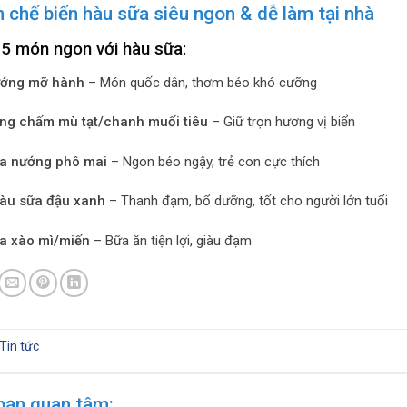
 chế biến hàu sữa siêu ngon & dễ làm tại nhà
 5 món ngon với hàu sữa:
ớng mỡ hành
– Món quốc dân, thơm béo khó cưỡng
ng chấm mù tạt/chanh muối tiêu
– Giữ trọn hương vị biển
a nướng phô mai
– Ngon béo ngậy, trẻ con cực thích
àu sữa đậu xanh
– Thanh đạm, bổ dưỡng, tốt cho người lớn tuổi
a xào mì/miến
– Bữa ăn tiện lợi, giàu đạm
Tin tức
bạn quan tâm: