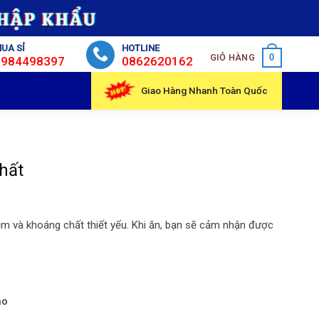
UA SỈ
HOTLINE
GIỎ HÀNG
0
0984498397
0862620162
Giao Hàng Nhanh Toàn Quốc
hất
ẽm và khoáng chất thiết yếu. Khi ăn, bạn sẽ cảm nhận được
ao