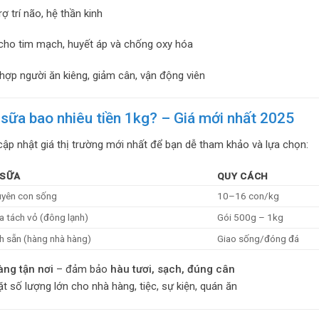
ợ trí não, hệ thần kinh
cho tim mạch, huyết áp và chống oxy hóa
ợp người ăn kiêng, giảm cân, vận động viên
sữa bao nhiêu tiền 1kg? – Giá mới nhất 2025
cập nhật giá thị trường mới nhất để bạn dễ tham khảo và lựa chọn:
 SỮA
QUY CÁCH
uyên con sống
10–16 con/kg
a tách vỏ (đông lạnh)
Gói 500g – 1kg
h sẵn (hàng nhà hàng)
Giao sống/đóng đá
àng tận nơi
– đảm bảo
hàu tươi, sạch, đúng cân
 số lượng lớn cho nhà hàng, tiệc, sự kiện, quán ăn