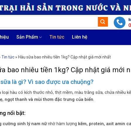
M
thiệu
Sản Phẩm
Tin tức
Liên hệ
»
Tin tức
»
Hàu sữa bao nhiêu tiền 1kg? Cập nhật giá mới nhất
a bao nhiêu tiền 1kg? Cập nhật giá mới n
sữa là gì? Vì sao được ưa chuộng?
à loại hàu có kích thước nhỏ, thịt mềm, màu trắng sữa, chứa nhiều k
ẹ, ngọt thanh và mùi thơm đặc trưng của biển
.
g nổi bật:
 cường sinh lý nam nữ
nhờ hàm lượng
kẽm, protein, axit amin c