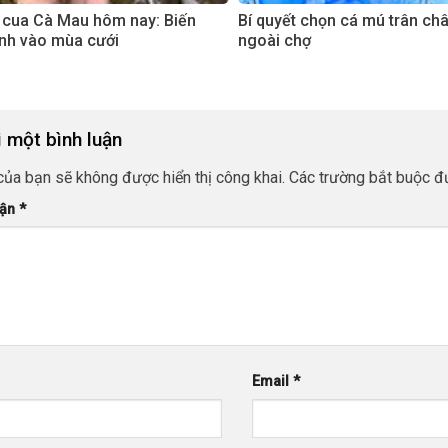
 cua Cà Mau hôm nay: Biến
Bí quyết chọn cá mú trân ch
nh vào mùa cưới
ngoài chợ
i một bình luận
của bạn sẽ không được hiển thị công khai.
Các trường bắt buộc 
uận
*
Email
*