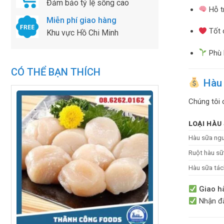
Đảm bảo tỷ lệ sống cao
Hỗ tr
Miễn phí giao hàng
Tốt 
Khu vực Hồ Chi Minh
Phù h
CÓ THỂ BẠN THÍCH
Hàu 
Chúng tôi 
LOẠI HÀU
Hàu sữa ng
Ruột hàu sữ
Hàu sữa tác
Giao h
Nhận đặt