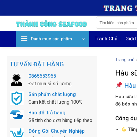
Skip
to
content
Tìm
kiếm:
Tranh Chủ
Giới 
Danh mục sản phẩm
Trang chủ
TƯ VẤN ĐẶT HÀNG
Hàu sữ
0865653965
Đặt mua sỉ số lượng
Hàu 
Sản phẩm chất lượng
Hàu sữa
l
Cam kết chất lượng 100%
độ béo nh
Bao đổi trả hàng
Công dụn
Sẽ tính cho đơn hàng tiếp theo
Tăng
Đóng Gói Chuyên Nghiệp