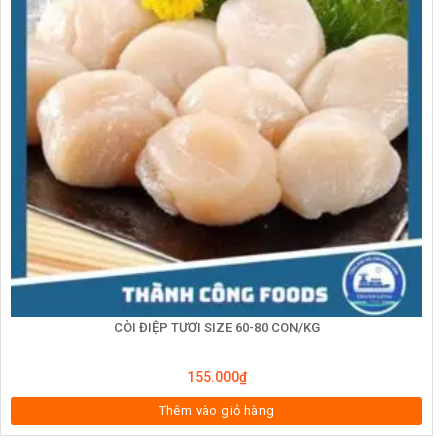
CÒI ĐIỆP TƯƠI SIZE 60-80 CON/KG
155.000
₫
Thêm vào giỏ hàng