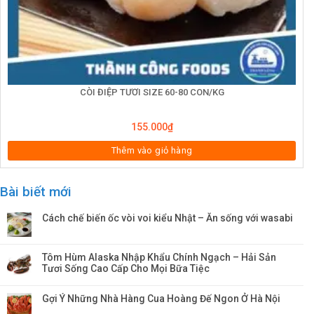
CÒI ĐIỆP TƯƠI SIZE 60-80 CON/KG
155.000
₫
Thêm vào giỏ hàng
Bài biết mới
Cách chế biến ốc vòi voi kiểu Nhật – Ăn sống với wasabi
Tôm Hùm Alaska Nhập Khẩu Chính Ngạch – Hải Sản
Tươi Sống Cao Cấp Cho Mọi Bữa Tiệc
Gợi Ý Những Nhà Hàng Cua Hoàng Đế Ngon Ở Hà Nội