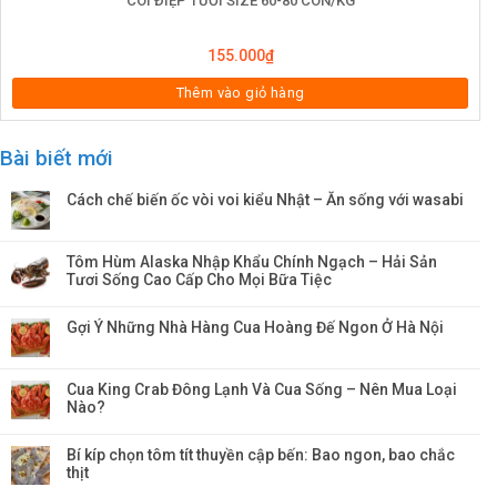
CÒI ĐIỆP TƯƠI SIZE 60-80 CON/KG
155.000
₫
Thêm vào giỏ hàng
Bài biết mới
Cách chế biến ốc vòi voi kiểu Nhật – Ăn sống với wasabi
Tôm Hùm Alaska Nhập Khẩu Chính Ngạch – Hải Sản
Tươi Sống Cao Cấp Cho Mọi Bữa Tiệc
Gợi Ý Những Nhà Hàng Cua Hoàng Đế Ngon Ở Hà Nội
Cua King Crab Đông Lạnh Và Cua Sống – Nên Mua Loại
Nào?
Bí kíp chọn tôm tít thuyền cập bến: Bao ngon, bao chắc
thịt