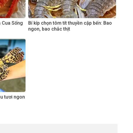
à Cua Sống
Bí kíp chọn tôm tít thuyền cập bến: Bao
ngon, bao chắc thịt
âu tươi ngon