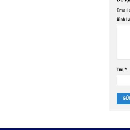
Email 
Bình l
Tên
*