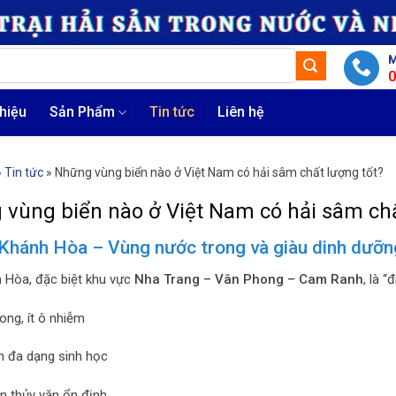
M
thiệu
Sản Phẩm
Tin tức
Liên hệ
»
Tin tức
»
Những vùng biển nào ở Việt Nam có hải sâm chất lượng tốt?
vùng biển nào ở Việt Nam có hải sâm chấ
 Khánh Hòa – Vùng nước trong và giàu dinh dưỡn
 Hòa, đặc biệt khu vực
Nha Trang – Vân Phong – Cam Ranh
, là 
ong, ít ô nhiễm
n đa dạng sinh học
ện thủy văn ổn định