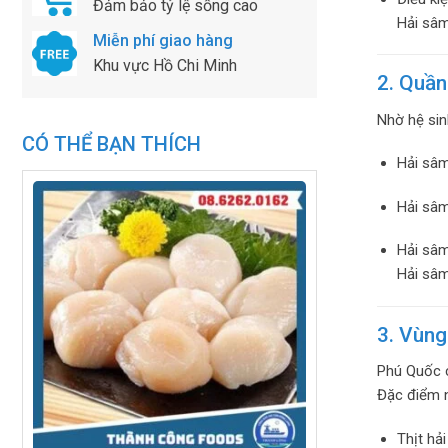
Đảm bảo tỷ lệ sống cao
Hải sâm
Miễn phí giao hàng
Khu vực Hồ Chi Minh
2. Quần
Nhờ hệ sin
CÓ THỂ BẠN THÍCH
Hải sâm
Hải sâ
Hải sâm
Hải sâm
3. Vùng
Phú Quốc c
Đặc điểm n
Thịt hả