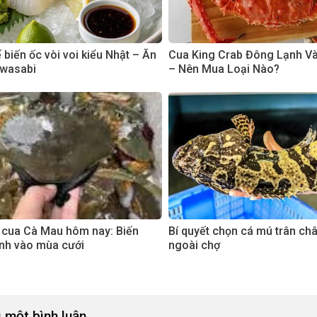
biến ốc vòi voi kiểu Nhật – Ăn
Cua King Crab Đông Lạnh V
 wasabi
– Nên Mua Loại Nào?
 cua Cà Mau hôm nay: Biến
Bí quyết chọn cá mú trân ch
nh vào mùa cưới
ngoài chợ
i một bình luận