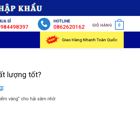
UA SỈ
HOTLINE
GIỎ HÀNG
0
0984498397
0862620162
Giao Hàng Nhanh Toàn Quốc
t lượng tốt?
g:
“điểm vàng” cho hải sâm nhờ: