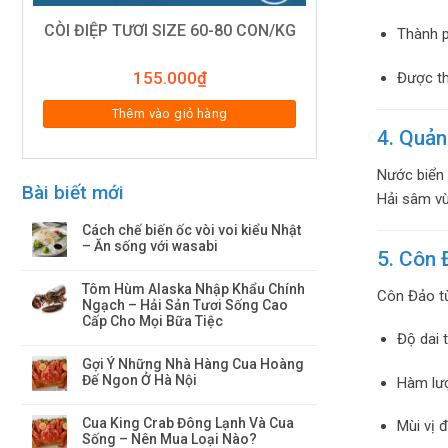
CÒI ĐIỆP TƯƠI SIZE 60-80 CON/KG
Thành p
155.000
₫
Được th
Thêm vào giỏ hàng
4. Quản
Nước biển 
Bài biết mới
Hải sâm vù
Cách chế biến ốc vòi voi kiểu Nhật
– Ăn sống với wasabi
5. Côn 
Tôm Hùm Alaska Nhập Khẩu Chính
Côn Đảo từ
Ngạch – Hải Sản Tươi Sống Cao
Cấp Cho Mọi Bữa Tiệc
Độ dai 
Gợi Ý Những Nhà Hàng Cua Hoàng
Đế Ngon Ở Hà Nội
Hàm lượ
Cua King Crab Đông Lạnh Và Cua
Mùi vị 
Sống – Nên Mua Loại Nào?