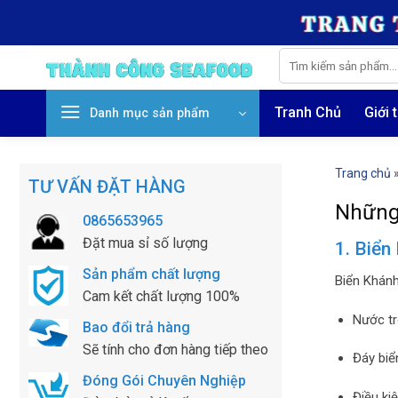
Skip
to
content
Tìm
kiếm:
Tranh Chủ
Giới 
Danh mục sản phẩm
Trang chủ
TƯ VẤN ĐẶT HÀNG
Những 
0865653965
Đặt mua sỉ số lượng
1. Biển
Sản phẩm chất lượng
Biển Khánh
Cam kết chất lượng 100%
Nước tr
Bao đổi trả hàng
Sẽ tính cho đơn hàng tiếp theo
Đáy biể
Đóng Gói Chuyên Nghiệp
Điều ki