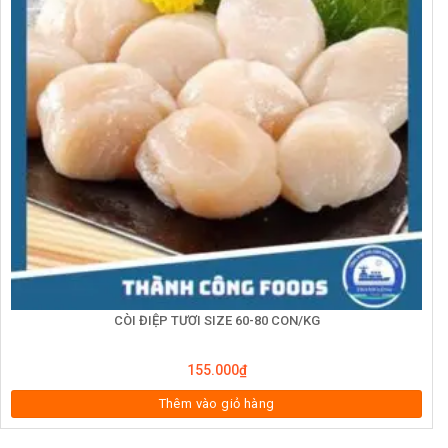
CÒI ĐIỆP TƯƠI SIZE 60-80 CON/KG
155.000
₫
Thêm vào giỏ hàng