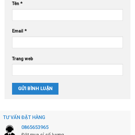
Tên
*
Email
*
Trang web
TƯ VẤN ĐẶT HÀNG
0865653965
Đặt mua sỉ số lượng