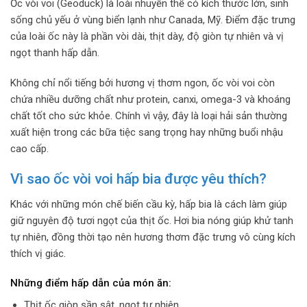
Ốc vòi voi (Geoduck) là loài nhuyễn thể có kích thước lớn, sinh
sống chủ yếu ở vùng biển lạnh như Canada, Mỹ. Điểm đặc trưng
của loài ốc này là phần vòi dài, thịt dày, độ giòn tự nhiên và vị
ngọt thanh hấp dẫn.
Không chỉ nổi tiếng bởi hương vị thơm ngon, ốc vòi voi còn
chứa nhiều dưỡng chất như protein, canxi, omega-3 và khoáng
chất tốt cho sức khỏe. Chính vì vậy, đây là loại hải sản thường
xuất hiện trong các bữa tiệc sang trọng hay những buổi nhậu
cao cấp.
Vì sao ốc vòi voi hấp bia được yêu thích?
Khác với những món chế biến cầu kỳ, hấp bia là cách làm giúp
giữ nguyên độ tươi ngọt của thịt ốc. Hơi bia nóng giúp khử tanh
tự nhiên, đồng thời tạo nên hương thơm đặc trưng vô cùng kích
thích vị giác.
Những điểm hấp dẫn của món ăn:
Thịt ốc giòn sần sật, ngọt tự nhiên