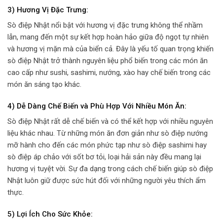
3)
Hương Vị Đặc Trưng:
Sò điệp Nhật nổi bật với hương vị đặc trưng không thể nhầm
lẫn, mang đến một sự kết hợp hoàn hảo giữa độ ngọt tự nhiên
và hương vị mặn mà của biển cả. Đây là yếu tố quan trọng khiến
sò điệp Nhật trở thành nguyên liệu phổ biến trong các món ăn
cao cấp như sushi, sashimi, nướng, xào hay chế biến trong các
món ăn sáng tạo khác.
4)
Dễ Dàng Chế Biến và Phù Hợp Với Nhiều Món Ăn:
Sò điệp Nhật rất dễ chế biến và có thể kết hợp với nhiều nguyên
liệu khác nhau. Từ những món ăn đơn giản như sò điệp nướng
mỡ hành cho đến các món phức tạp như sò điệp sashimi hay
sò điệp áp chảo với sốt bơ tỏi, loại hải sản này đều mang lại
hương vị tuyệt vời. Sự đa dạng trong cách chế biến giúp sò điệp
Nhật luôn giữ được sức hút đối với những người yêu thích ẩm
thực.
5)
Lợi Ích Cho Sức Khỏe: