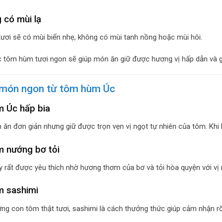
 có mùi lạ
ơi sẽ có mùi biển nhẹ, không có mùi tanh nồng hoặc mùi hôi.
tôm hùm tươi ngon sẽ giúp món ăn giữ được hương vị hấp dẫn và gi
món ngon từ tôm hùm Úc
 Úc hấp bia
 ăn đơn giản nhưng giữ được trọn vẹn vị ngọt tự nhiên của tôm. Khi
 nướng bơ tỏi
 rất được yêu thích nhờ hương thơm của bơ và tỏi hòa quyện với vị
 sashimi
ững con tôm thật tươi, sashimi là cách thưởng thức giúp cảm nhận rõ