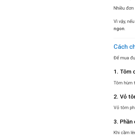
Nhiều đơn 
Vì vậy, nế
ngon
.
Cách c
Để mua đượ
1. Tôm 
Tôm hùm tư
2. Vỏ t
Vỏ tôm phả
3. Phần 
Khi cầm lê