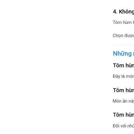
4. Không
Tôm hùm tư
Chọn được 
Những 
Tôm hùm
Đây là món
Tôm hùm
Món ăn này
Tôm hùm
Đối với nh