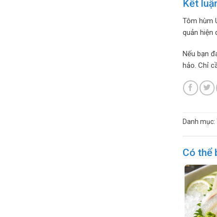
Kết luậ
Tôm hùm Úc
quản hiện 
Nếu bạn đa
hảo. Chỉ c
Danh mục:
Có thể 