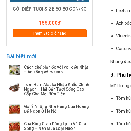
CÒI ĐIỆP TƯƠI SIZE 60-80 CON/KG
Protein
155.000
₫
Axit bé
Thêm vào giỏ hàng
Vitamin
Canxi v
Bài biết mới
Những dưỡn
Cách chế biến ốc vòi voi kiểu Nhật
– Ăn sống với wasabi
3. Phù h
Tôm Hùm Alaska Nhập Khẩu Chính
Một trong 
Ngạch – Hải Sản Tươi Sống Cao
Cấp Cho Mọi Bữa Tiệc
Tôm hù
Gợi Ý Những Nhà Hàng Cua Hoàng
Tôm hù
Đế Ngon Ở Hà Nội
Tôm hù
Cua King Crab Đông Lạnh Và Cua
Sống – Nên Mua Loại Nào?