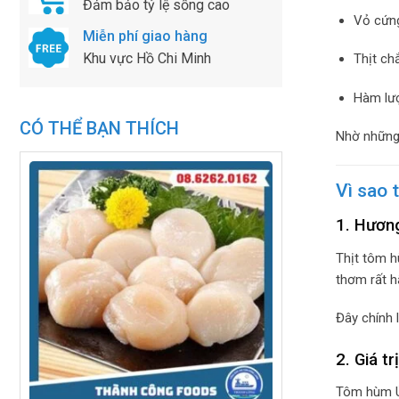
Đảm bảo tỷ lệ sống cao
Vỏ cứn
Miễn phí giao hàng
Khu vực Hồ Chi Minh
Thịt chắ
Hàm lư
CÓ THỂ BẠN THÍCH
Nhờ những 
Vì sao 
1. Hươn
Thịt tôm h
thơm rất h
Đây chính 
2. Giá t
Tôm hùm Úc