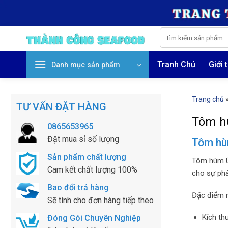
Skip
to
content
Tìm
kiếm:
Tranh Chủ
Giới 
Danh mục sản phẩm
Trang chủ
TƯ VẤN ĐẶT HÀNG
Tôm h
0865653965
Đặt mua sỉ số lượng
Tôm hùm
Sản phẩm chất lượng
Tôm hùm Úc
Cam kết chất lượng 100%
cho sự phá
Bao đổi trả hàng
Đặc điểm 
Sẽ tính cho đơn hàng tiếp theo
Kích th
Đóng Gói Chuyên Nghiệp