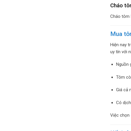
Cháo t
Cháo tôm h
Mua tôm
Hiện nay t
uy tín với 
Nguồn g
Tôm cò
Giá cả 
Có dịch
Việc chọn