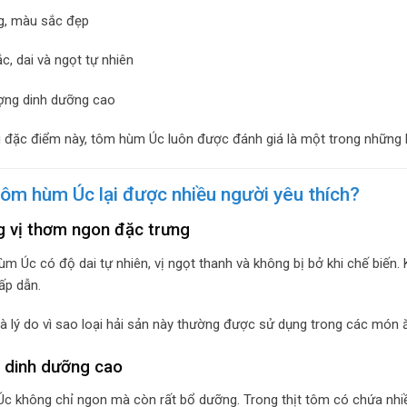
g, màu sắc đẹp
c, dai và ngọt tự nhiên
ợng dinh dưỡng cao
đặc điểm này, tôm hùm Úc luôn được đánh giá là một trong những lo
tôm hùm Úc lại được nhiều người yêu thích?
g vị thơm ngon đặc trưng
ùm Úc có độ dai tự nhiên, vị ngọt thanh và không bị bở khi chế biế
ấp dẫn.
là lý do vì sao loại hải sản này thường được sử dụng trong các món 
rị dinh dưỡng cao
 không chỉ ngon mà còn rất bổ dưỡng. Trong thịt tôm có chứa nhi