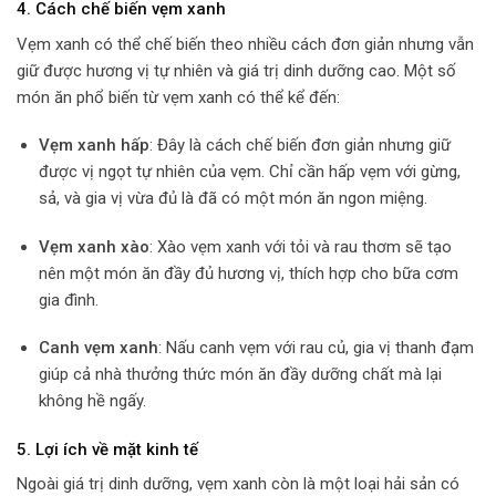
4.
Cách chế biến vẹm xanh
Vẹm xanh có thể chế biến theo nhiều cách đơn giản nhưng vẫn
giữ được hương vị tự nhiên và giá trị dinh dưỡng cao. Một số
món ăn phổ biến từ vẹm xanh có thể kể đến:
Vẹm xanh hấp
: Đây là cách chế biến đơn giản nhưng giữ
được vị ngọt tự nhiên của vẹm. Chỉ cần hấp vẹm với gừng,
sả, và gia vị vừa đủ là đã có một món ăn ngon miệng.
Vẹm xanh xào
: Xào vẹm xanh với tỏi và rau thơm sẽ tạo
nên một món ăn đầy đủ hương vị, thích hợp cho bữa cơm
gia đình.
Canh vẹm xanh
: Nấu canh vẹm với rau củ, gia vị thanh đạm
giúp cả nhà thưởng thức món ăn đầy dưỡng chất mà lại
không hề ngấy.
5.
Lợi ích về mặt kinh tế
Ngoài giá trị dinh dưỡng, vẹm xanh còn là một loại hải sản có