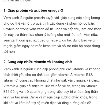
bữa ăn hàng ngày.
1.
Giàu protein và axit béo omega-3
Vẹm xanh là nguồn protein tuyệt vời, giúp cung cấp năng lượng
cho cơ thể và hỗ trợ quá trình xây dựng và phục hồi cơ bắp.
Protein có trong vẹm xanh dễ tiêu hóa và hấp thu, làm cho món
ăn này trở thành lựa chọn lý tưởng cho mọi lứa tuổi. Hơn nữa,
vẹm xanh còn giàu axit béo omega-3, có tác dụng bảo vệ tim
mạch, giảm nguy cơ mắc bệnh tim và hỗ trợ não bộ hoạt động
tốt hơn.
2.
Cung cấp nhiều vitamin và khoáng chất
Vẹm xanh là nguồn cung cấp phong phú các vitamin và khoáng
chất thiết yếu cho cơ thể, bao gồm vitamin A, vitamin B12,
vitamin C, cùng các khoáng chất như sắt, kẽm, magie, và canxi.
Vitamin A giúp cải thiện thị lực và bảo vệ da, trong khi vitamin
B12 đóng vai trò quan trọng trong việc duy trì chức năng thần
kinh và tạo máu. Canxi và magie giúp xương chắc khỏe, trong
khi sắt và kẽm hỗ trợ hệ miễn dịch và tăng cường sức đề