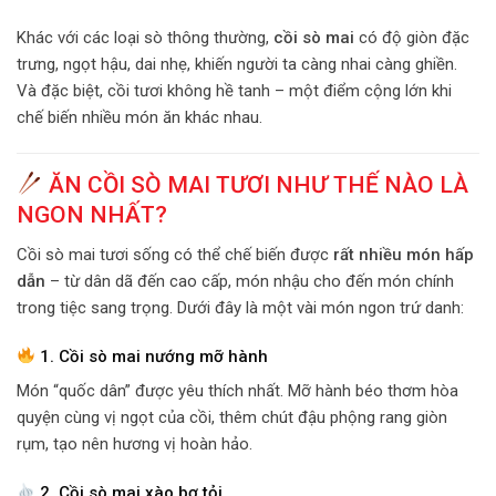
Khác với các loại sò thông thường,
cồi sò mai
có độ giòn đặc
trưng, ngọt hậu, dai nhẹ, khiến người ta càng nhai càng ghiền.
Và đặc biệt, cồi tươi không hề tanh – một điểm cộng lớn khi
chế biến nhiều món ăn khác nhau.
ĂN CỒI SÒ MAI TƯƠI NHƯ THẾ NÀO LÀ
NGON NHẤT?
Cồi sò mai tươi sống có thể chế biến được
rất nhiều món hấp
dẫn
– từ dân dã đến cao cấp, món nhậu cho đến món chính
trong tiệc sang trọng. Dưới đây là một vài món ngon trứ danh:
1. Cồi sò mai nướng mỡ hành
Món “quốc dân” được yêu thích nhất. Mỡ hành béo thơm hòa
quyện cùng vị ngọt của cồi, thêm chút đậu phộng rang giòn
rụm, tạo nên hương vị hoàn hảo.
2. Cồi sò mai xào bơ tỏi