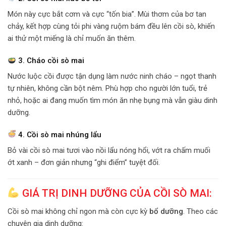
Món này cực bắt cơm và cực “tốn bia”. Mùi thơm của bơ tan
chảy, kết hợp cùng tỏi phi vàng ruộm bám đều lên cồi sò, khiến
ai thử một miếng là chỉ muốn ăn thêm.
3. Cháo cồi sò mai
Nước luộc cồi được tận dụng làm nước ninh cháo – ngọt thanh
tự nhiên, không cần bột nêm. Phù hợp cho người lớn tuổi, trẻ
nhỏ, hoặc ai đang muốn tìm món ăn nhẹ bụng mà vẫn giàu dinh
dưỡng.
4. Cồi sò mai nhúng lẩu
Bỏ vài cồi sò mai tươi vào nồi lẩu nóng hổi, vớt ra chấm muối
ớt xanh – đơn giản nhưng “ghi điểm” tuyệt đối.
GIÁ TRỊ DINH DƯỠNG CỦA CỒI SÒ MAI:
Cồi sò mai không chỉ ngon mà còn cực kỳ
bổ dưỡng
. Theo các
chuyên gia dinh dưỡng: