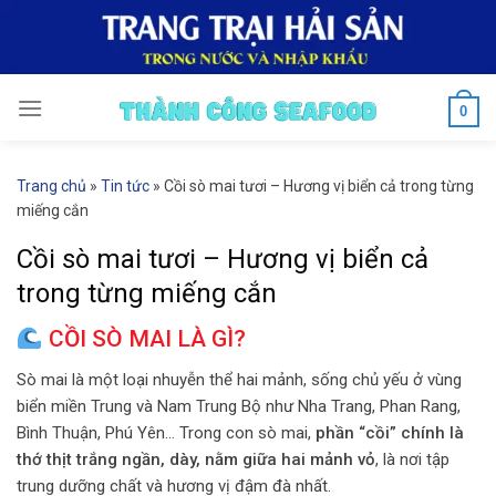
Skip
to
content
0
Trang chủ
»
Tin tức
»
Cồi sò mai tươi – Hương vị biển cả trong từng
miếng cắn
Cồi sò mai tươi – Hương vị biển cả
trong từng miếng cắn
CỒI SÒ MAI LÀ GÌ?
Sò mai là một loại nhuyễn thể hai mảnh, sống chủ yếu ở vùng
biển miền Trung và Nam Trung Bộ như Nha Trang, Phan Rang,
Bình Thuận, Phú Yên… Trong con sò mai,
phần “cồi” chính là
thớ thịt trắng ngần, dày, nằm giữa hai mảnh vỏ
, là nơi tập
trung dưỡng chất và hương vị đậm đà nhất.